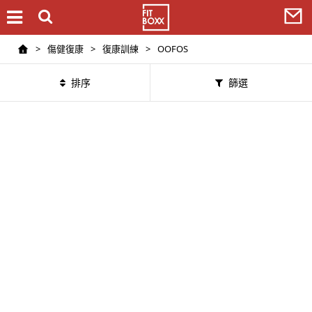
>
傷健復康
>
復康訓練
>
OOFOS
排序
篩選