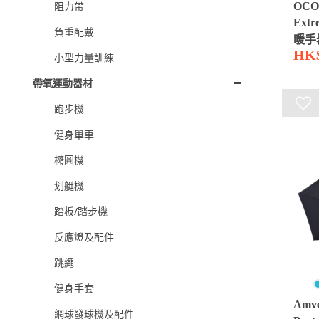
阻力帶
OCO
Ext
負重配戴
暖手
HK$
小型力量訓練
帶氧運動器材
跑步機
健身單車
橢圓機
划艇機
踏板/踏步機
反應燈及配件
跳繩
健身手套
Amve
網球發球機及配件