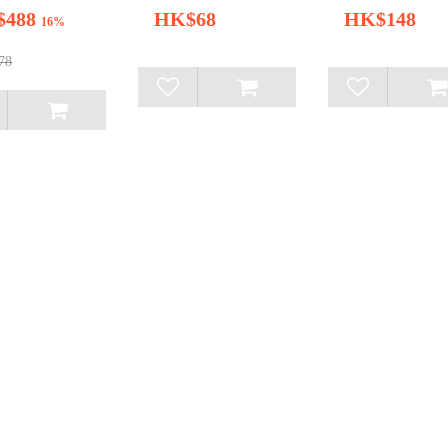
$488
HK$68
HK$148
16%
78