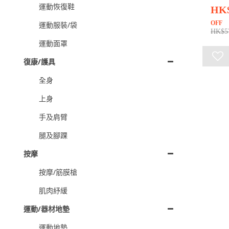
運動恢復鞋
HK
OFF
運動服裝/袋
HK$5
運動面罩
復康/護具
全身
上身
手及肩臂
腿及腳踝
按摩
按摩/筋膜槍
肌肉紓緩
運動/器材地墊
運動地墊