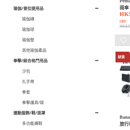
Pent
雨傘
瑜伽/普拉提用品
HK
瑜伽磚
OFF
HK$2
瑜伽球
瑜伽墊
其他瑜伽產品
缺貨
拳擊/綜合格鬥用品
沙包
扎手帶
拳套
拳擊護具/袋
運動服飾/鞋/面罩
Bana
多功能襪鞋
旅行