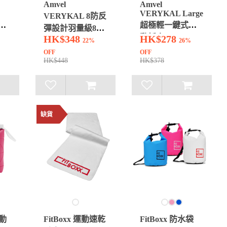
Amvel
Amvel
VERYKAL Large
VERYKAL 8防反
薄扁
超極輕一鍵式自
彈設計羽量級8骨
動折傘
HK$348
HK$278
自動折傘
22%
26%
OFF
OFF
HK$448
HK$378
缺貨
運動
FitBoxx 運動速乾
FitBoxx 防水袋