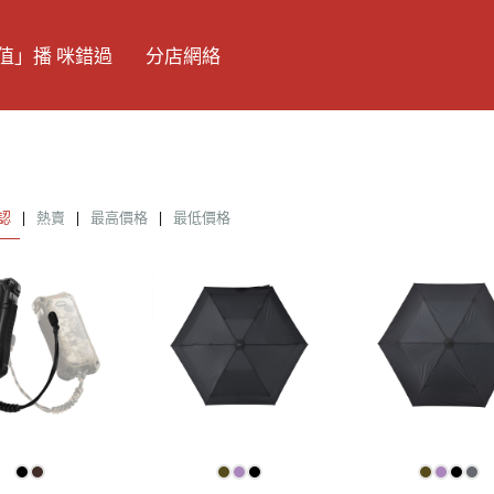
值」播 咪錯過
分店網絡
認
|
熱賣
|
最高價格
|
最低價格