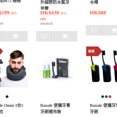
agon72 極輕
外越野防水藍牙
水樽
音響
$199
HK$438
HK$88
33%
31%
OFF
99
HK$638
缺貨
le Omni 3合1
Banale 便攜牙膏
Banale 便攜
枕
牙刷補充裝
牙刷