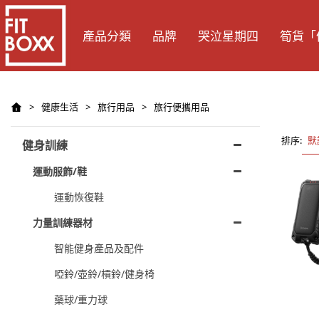
產品分類
品牌
哭泣星期四
筍貨「
>
健康生活
>
旅行用品
>
旅行便攜用品
排序:
默
健身訓練
運動服飾/鞋
運動恢復鞋
力量訓練器材
智能健身產品及配件
啞鈴/壺鈴/槓鈴/健身椅
藥球/重力球