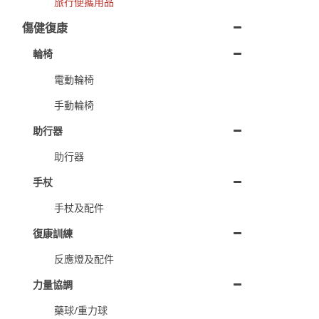
旅行便攜用品
傷健復康
輪椅
電動輪椅
手動輪椅
助行器
助行器
手杖
手杖及配件
復康訓練
反應燈及配件
力量協調
藥球/重力球