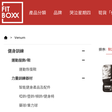
產品分類
品牌
哭泣星期四
筍貨「
>
Venum
排序:
默
健身訓練
運動服飾/鞋
運動恢復鞋
力量訓練器材
智能健身產品及配件
啞鈴/壺鈴/槓鈴/健身椅
藥球/重力球