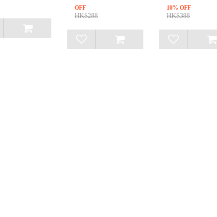
OFF
10% OFF
HK$288
HK$388