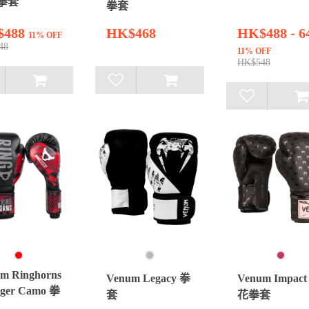
 拳套
拳套
$488
HK$468
HK$488 - 6
11% OFF
48
11% OFF
HK$548
m Ringhorns
Venum Legacy 拳
Venum Impact
ger Camo 拳
套
花拳套