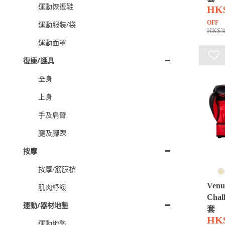
運動恢復鞋
HK
OFF
運動服裝/袋
HK$3
運動面罩
復康/護具
全身
上身
手及肩臂
腿及腳踝
按摩
按摩/筋膜槍
Ven
肌肉紓緩
Chal
運動/器材地墊
套
HK$
運動地墊