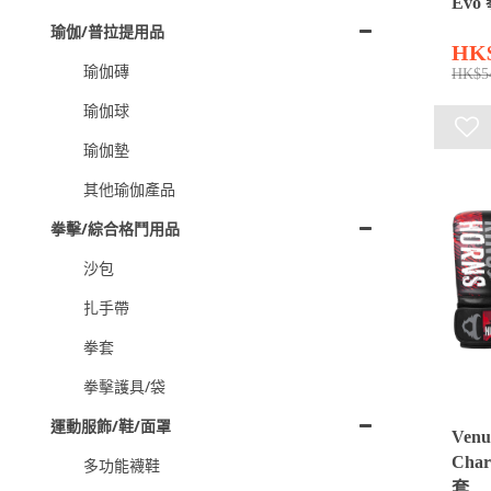
Evo
瑜伽/普拉提用品
HK
瑜伽磚
HK$5
瑜伽球
瑜伽墊
其他瑜伽產品
拳擊/綜合格鬥用品
沙包
扎手帶
拳套
拳擊護具/袋
運動服飾/鞋/面罩
Venu
Char
多功能襪鞋
套