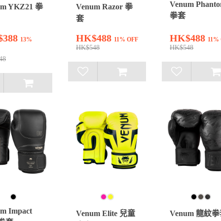
Venum Phant
um YKZ21 拳
Venum Razor 拳
拳套
套
$388
HK$488
HK$488
13%
11% OFF
11%
HK$548
HK$548
48
m Impact
Venum Elite 兒童
Venum 龍紋