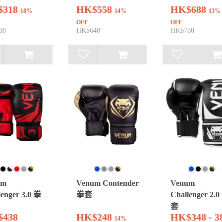
$318
HK$558
HK$688
18%
14%
13%
OFF
OFF
88
HK$648
HK$788
um
Venum Contender
Venum
lenger 3.0 拳
拳套
Challenger 2.
套
438
HK$248
HK$348 - 3
14%