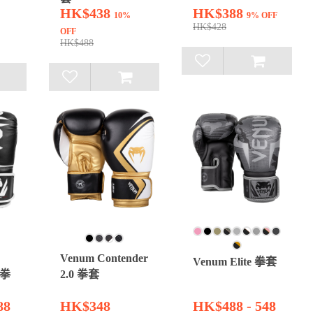
HK$438
HK$388
10%
9% OFF
HK$428
OFF
HK$488
Venum Contender
Venum Elite 拳套
0 拳
2.0 拳套
88
HK$348
HK$488 - 548