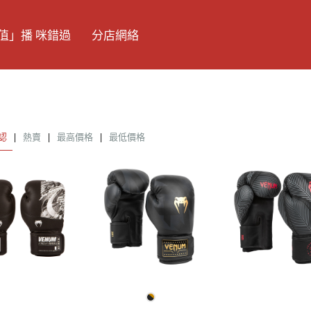
值」播 咪錯過
分店網絡
認
|
熱賣
|
最高價格
|
最低價格