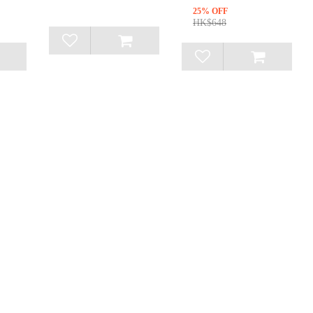
25% OFF
HK$648