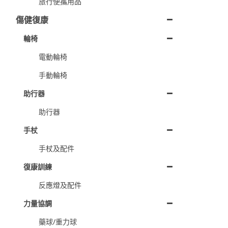
旅行便攜用品
傷健復康
輪椅
電動輪椅
手動輪椅
助行器
助行器
手杖
手杖及配件
復康訓練
反應燈及配件
力量協調
藥球/重力球