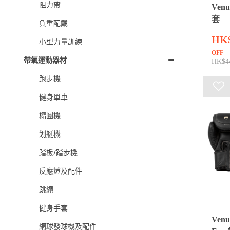
阻力帶
Ven
套
負重配戴
HK
小型力量訓練
OFF
帶氧運動器材
HK$4
跑步機
健身單車
橢圓機
划艇機
踏板/踏步機
反應燈及配件
跳繩
健身手套
Venu
網球發球機及配件