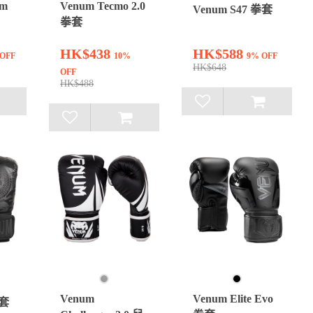
om
Venum Tecmo 2.0
Venum S47 拳套
拳套
HK$438
HK$588
 OFF
10%
9% OFF
HK$648
OFF
HK$488
Venum
Venum Elite Evo
拳套