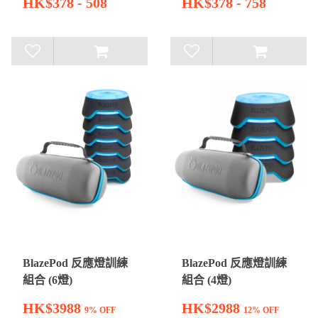
HK$378 - 508
HK$378 - 758
BlazePod 反應燈訓練
BlazePod 反應燈訓練
組合 (6燈)
組合 (4燈)
HK$3988
HK$2988
9% OFF
12% OFF