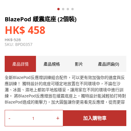
BlazePod 緩震底座 (2個裝)
HK$ 458
HK$ 528
SKU:
BPD0357
產品詳情
產品規格
影片
產品評論(0)
全新BlazePod反應燈訓練組合配件，可以更有效加強你的速度與反
應訓練！ 獨特設計的底座可穩定地放置在不同環境中，不論在沙
灘、冰面、濕地上都如平地般穩妥，讓用家在不同的環境中進行訓
練。 將BlazePod反應燈放在緩震底座上，獨特設計能減輕拍打時對
BlazePod造成的衝擊力，加大圓盤讓你更易看見反應燈，從而更容
易拍打反應燈，可進行自創的獨特鍛練。 *此產品屬於BlazePod反
應燈訓練組合配件，並不能單獨使用，請勿單獨購買。
-
+
加入購物車