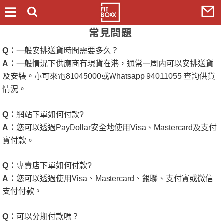
常見問題
Q
︰
一般安排送貨時間需要多久？
A
︰
一般情況下供應商有現貨在港，通常一周内可以安排送貨
及安裝。亦可來電
81045000
或
Whatsapp 94011055
查詢供貨
情況。
Q
︰
網站下單如何付款
?
A
︰
您可以透過
PayDollar
安全地使用
Visa
、
Mastercard
及支付
寶付款。
Q
︰
專賣店下單如何付款
?
A
︰
您可以透過使用
Visa
、
Mastercard
、銀聯、支付寶或微信
支付付款。
Q
︰
可以分期付款嗎？