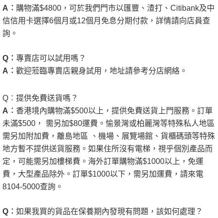
A
︰
購物滿
$4800
，可於我們門市以匯豐、渣打、
Citibank
及中
信信用卡選擇
6
個月或
12
個月免息分期付款，詳情請向店員查
詢。
Q
︰
專賣店可以試用嗎？
A
︰
歡迎蒞臨專賣店親身試用，地址請參考分店網絡。
Q
︰
提供免費送貨嗎？
A
︰
香港境內購物滿
$500
以上，提供免費送貨上門服務。訂單
未滿
$500
，
需另加
$80
運費。愉景灣或柏麗灣等特殊私人地區
需另加附加費，離島地區
、機場、展覽場館、貨櫃碼頭等特殊
地方暫不提供送貨服務。如果住所沒有電梯，視乎個別產品而
定，可能需另加樓梯費。海外訂單購物滿
$1000
以上，免運
費，大型產品除外。訂單
$1000
以下，需另加運費，請來電
8104-5000
查詢。
Q
︰
如果我買的貨品在保養期內發現有問題，該如何處理？