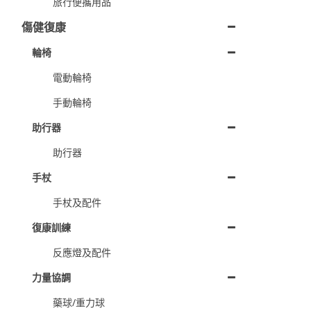
旅行便攜用品
傷健復康
輪椅
電動輪椅
手動輪椅
助行器
助行器
手杖
手杖及配件
復康訓練
反應燈及配件
力量協調
藥球/重力球