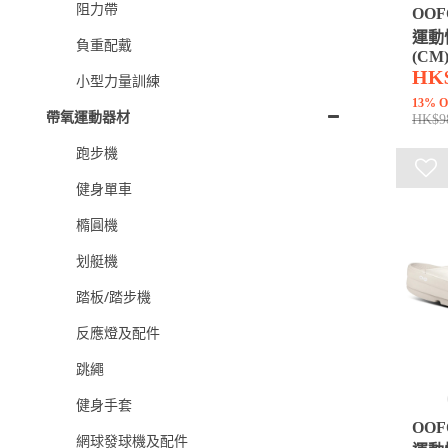
阻力帶
OOF
運動
負重配戴
(CM
HK$
小型力量訓練
13% O
帶氧運動器材
HK$9
跑步機
健身單車
橢圓機
划艇機
踏板/踏步機
反應燈及配件
跳繩
健身手套
OOF
網球發球機及配件