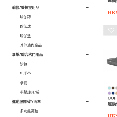
運動
瑜伽/普拉提用品
HK$
瑜伽磚
瑜伽球
瑜伽墊
其他瑜伽產品
拳擊/綜合格鬥用品
沙包
扎手帶
拳套
拳擊護具/袋
OOF
運動服飾/鞋/面罩
運動
多功能襪鞋
HK$