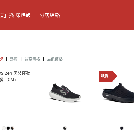
值」播 咪錯過
分店網絡
認
|
熱賣
|
最高價格
|
最低價格
缺貨