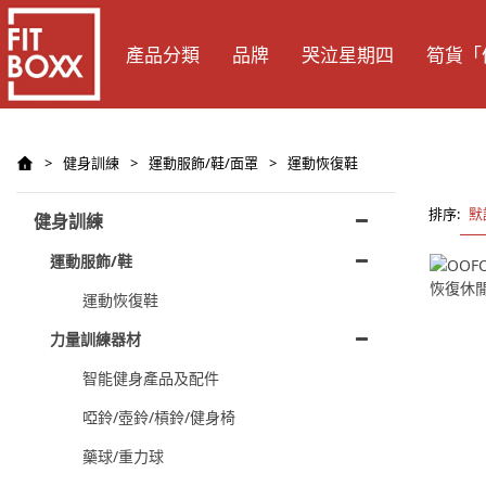
產品分類
品牌
哭泣星期四
筍貨「
>
健身訓練
>
運動服飾/鞋/面罩
>
運動恢復鞋
排序:
默
健身訓練
運動服飾/鞋
運動恢復鞋
力量訓練器材
智能健身產品及配件
啞鈴/壺鈴/槓鈴/健身椅
藥球/重力球