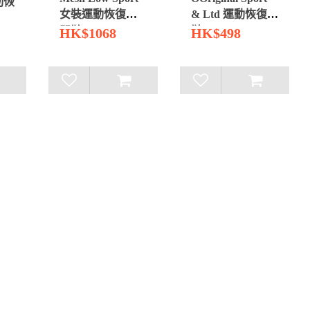
運動恢
女裝運動恢復休
& Ltd 運動恢復拖
閒鞋
鞋
HK$1068
HK$498