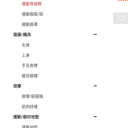
運動恢復鞋
運動服裝/袋
運動面罩
復康/護具
全身
上身
手及肩臂
腿及腳踝
按摩
按摩/筋膜槍
肌肉紓緩
運動/器材地墊
運動地墊