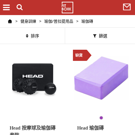
>
健身訓練
>
瑜伽/普拉提用品
>
瑜伽磚
排序
篩選
缺貨
Head 按摩球及瑜伽磚
Head 瑜伽磚