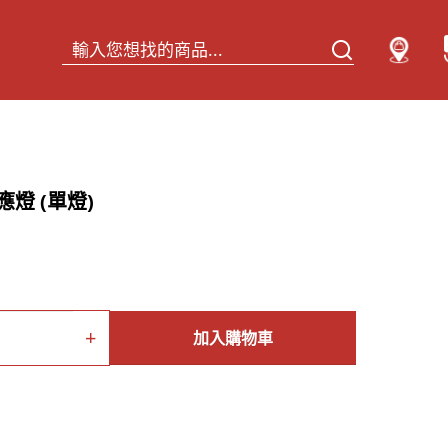
反應燈 (單燈)
+
加入購物車