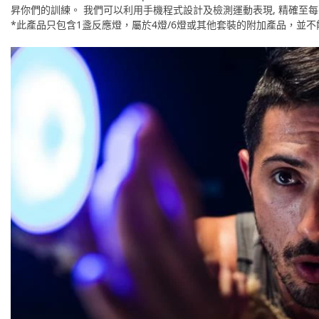
昇你們的訓練。 我們可以利用手機程式設計及檢測運動表現, 精確至每
*此產品只包含1盞反應燈，屬於4燈/6燈或其他套裝的附加產品，並