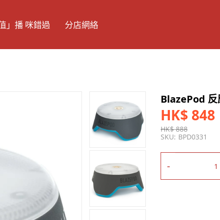
值」播 咪錯過
分店網絡
BlazePod 
HK$ 848
HK$ 888
SKU:
BPD0331
-