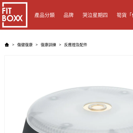
產品分類
品牌
哭泣星期四
筍貨「
傷健復康
復康訓練
反應燈及配件
>
>
>