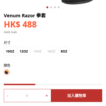
Venum Razor 拳套
HK$ 488
HK$ 548
尺寸
10OZ
12OZ
14OZ
16OZ
8OZ
顏色
產品詳情
產品規格
產品評論(0)
-
+
加入購物車
Venum 拳擊手套採用柔軟耐用的PU材質，加上三層泡沫結構，具