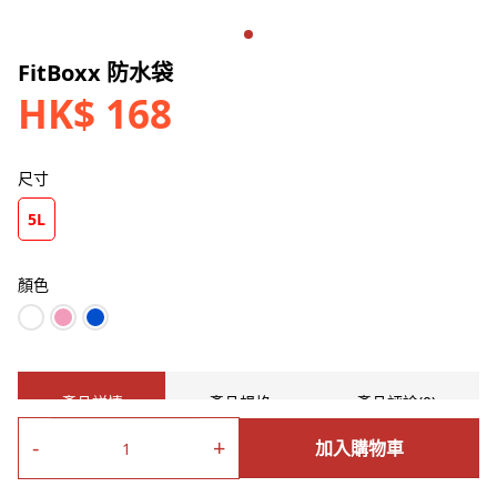
FitBoxx 防水袋
HK$ 168
尺寸
5L
顏色
產品詳情
產品規格
產品評論(0)
-
+
加入購物車
FitBoxx 5L 防水袋是你戶外活動的最佳選擇，採用輕便耐用材質，
為你提供高質量防水性能。非常適合用作於划艇、游泳、釣魚、遠