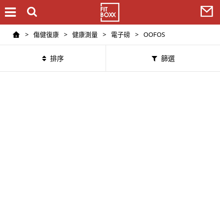
>
傷健復康
>
健康測量
>
電子磅
>
OOFOS
排序
篩選