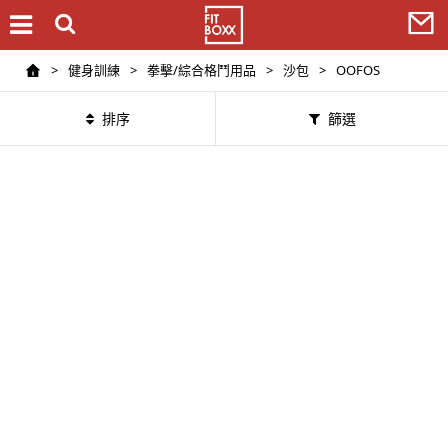
>
健身訓練
>
拳擊/綜合格鬥用品
>
沙包
>
OOFOS
排序
篩選