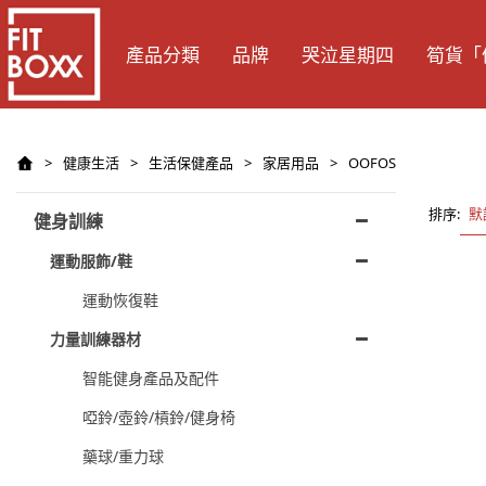
產品分類
品牌
哭泣星期四
筍貨「
>
健康生活
>
生活保健產品
>
家居用品
>
OOFOS
排序:
默
健身訓練
運動服飾/鞋
運動恢復鞋
力量訓練器材
智能健身產品及配件
啞鈴/壺鈴/槓鈴/健身椅
藥球/重力球