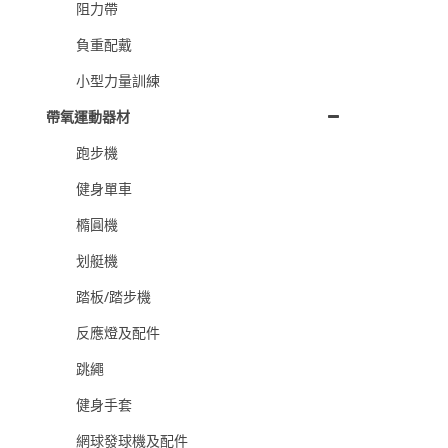
阻力帶
負重配戴
小型力量訓練
帶氧運動器材
跑步機
健身單車
橢圓機
划艇機
踏板/踏步機
反應燈及配件
跳繩
健身手套
網球發球機及配件