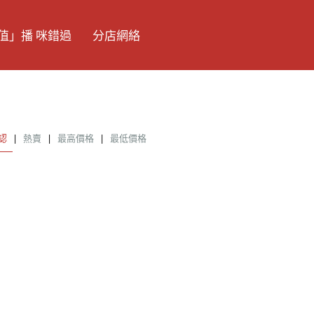
值」播 咪錯過
分店網絡
認
|
熱賣
|
最高價格
|
最低價格