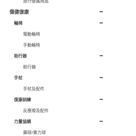
旅行便攜用品
傷健復康
輪椅
電動輪椅
手動輪椅
助行器
助行器
手杖
手杖及配件
復康訓練
反應燈及配件
力量協調
藥球/重力球