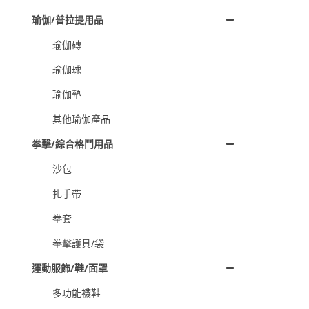
瑜伽/普拉提用品
瑜伽磚
瑜伽球
瑜伽墊
其他瑜伽產品
拳擊/綜合格鬥用品
沙包
扎手帶
拳套
拳擊護具/袋
運動服飾/鞋/面罩
多功能襪鞋