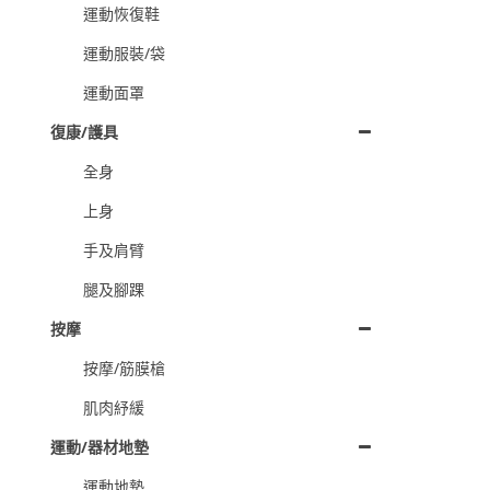
運動恢復鞋
運動服裝/袋
運動面罩
復康/護具
全身
上身
手及肩臂
腿及腳踝
按摩
按摩/筋膜槍
肌肉紓緩
運動/器材地墊
運動地墊