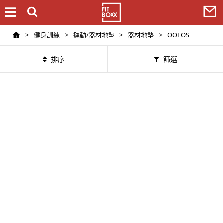
>
健身訓練
>
運動/器材地墊
>
器材地墊
>
OOFOS
排序
篩選