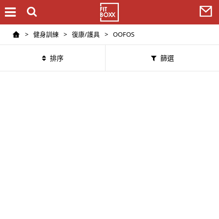
>
健身訓練
>
復康/護具
>
OOFOS
排序
篩選