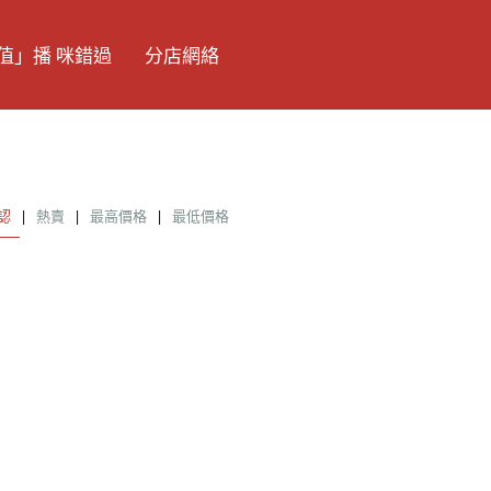
值」播 咪錯過
分店網絡
認
|
熱賣
|
最高價格
|
最低價格