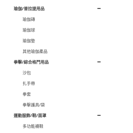
瑜伽/普拉提用品
瑜伽磚
瑜伽球
瑜伽墊
其他瑜伽產品
拳擊/綜合格鬥用品
沙包
扎手帶
拳套
拳擊護具/袋
運動服飾/鞋/面罩
多功能襪鞋