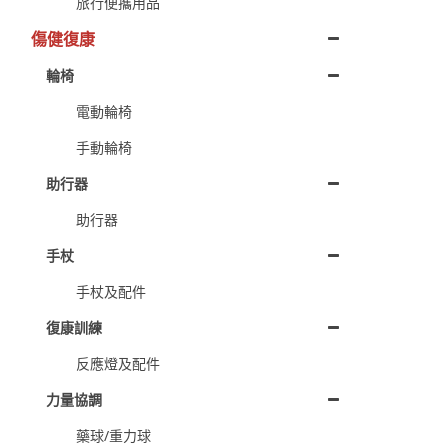
旅行便攜用品
傷健復康
輪椅
電動輪椅
手動輪椅
助行器
助行器
手杖
手杖及配件
復康訓練
反應燈及配件
力量協調
藥球/重力球