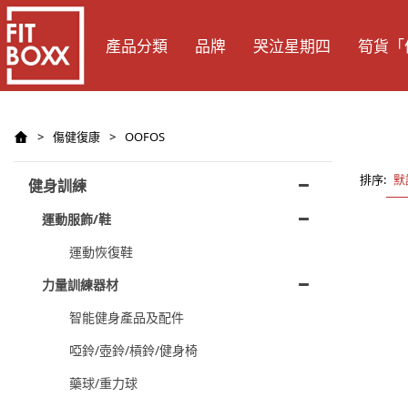
產品分類
品牌
哭泣星期四
筍貨「
>
傷健復康
>
OOFOS
排序:
默
健身訓練
運動服飾/鞋
運動恢復鞋
力量訓練器材
智能健身產品及配件
啞鈴/壺鈴/槓鈴/健身椅
藥球/重力球