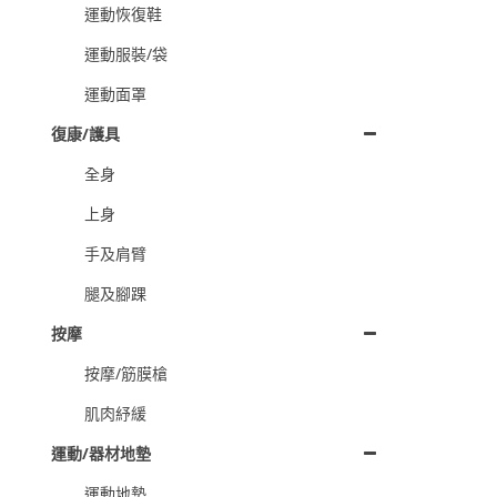
運動恢復鞋
運動服裝/袋
運動面罩
復康/護具
全身
上身
手及肩臂
腿及腳踝
按摩
按摩/筋膜槍
肌肉紓緩
運動/器材地墊
運動地墊