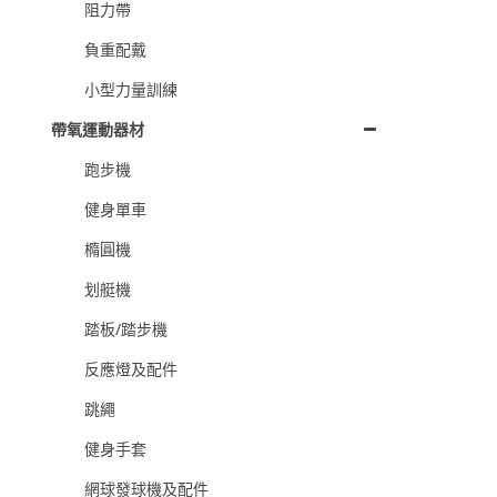
阻力帶
負重配戴
小型力量訓練
帶氧運動器材
跑步機
健身單車
橢圓機
划艇機
踏板/踏步機
反應燈及配件
跳繩
健身手套
網球發球機及配件