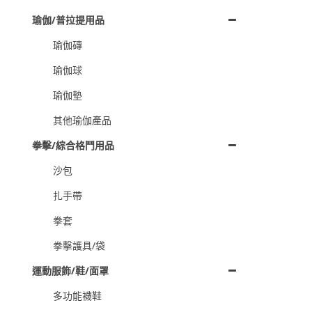
瑜伽/普拉提用品
瑜伽磚
瑜伽球
瑜伽墊
其他瑜伽產品
拳擊/綜合格鬥用品
沙包
扎手帶
拳套
拳擊護具/袋
運動服飾/鞋/面罩
多功能襪鞋