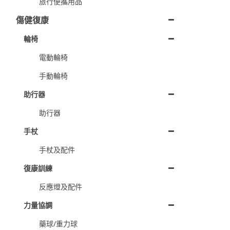
旅行便攜用品
傷健復康
輪椅
電動輪椅
手動輪椅
助行器
助行器
手杖
手杖及配件
復康訓練
反應燈及配件
力量協調
藥球/重力球