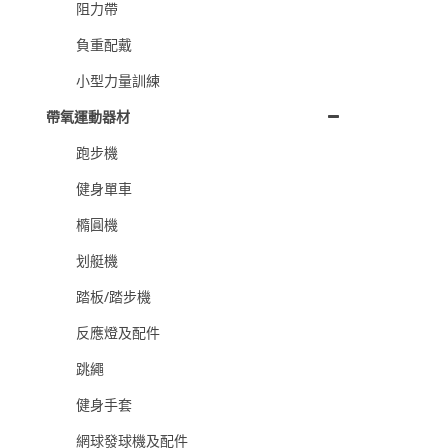
阻力帶
負重配戴
小型力量訓練
帶氧運動器材
跑步機
健身單車
橢圓機
划艇機
踏板/踏步機
反應燈及配件
跳繩
健身手套
網球發球機及配件