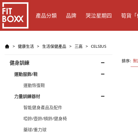
產品分類
品牌
哭泣星期四
筍貨「
>
健康生活
>
生活保健產品
>
三高
>
CELSIUS
排序:
默
健身訓練
運動服飾/鞋
運動恢復鞋
力量訓練器材
智能健身產品及配件
啞鈴/壺鈴/槓鈴/健身椅
藥球/重力球