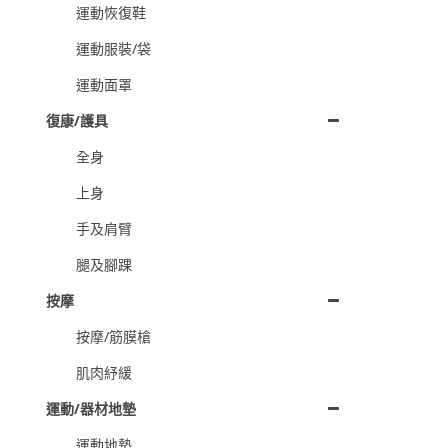
運動恢復鞋
運動服裝/袋
運動面罩
復康/護具
全身
上身
手及肩臂
腿及腳踝
按摩
按摩/筋膜槍
肌肉紓緩
運動/器材地墊
運動地墊