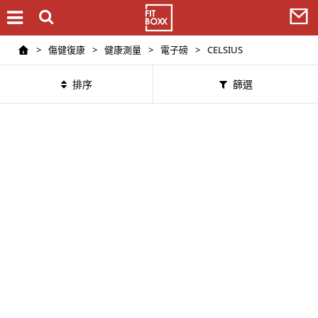
>
傷健復康
>
健康測量
>
電子磅
>
CELSIUS
排序
篩選