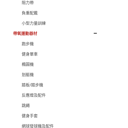
阻力帶
負重配戴
小型力量訓練
帶氧運動器材
跑步機
健身單車
橢圓機
划艇機
踏板/踏步機
反應燈及配件
跳繩
健身手套
網球發球機及配件