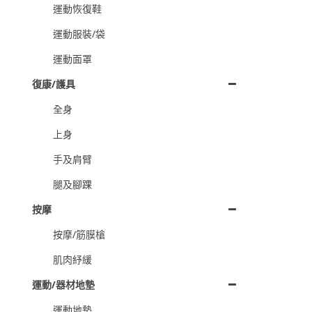
運動恢復鞋
運動服裝/袋
運動面罩
復康/護具
全身
上身
手及肩臂
腿及腳踝
按摩
按摩/筋膜槍
肌肉紓緩
運動/器材地墊
運動地墊