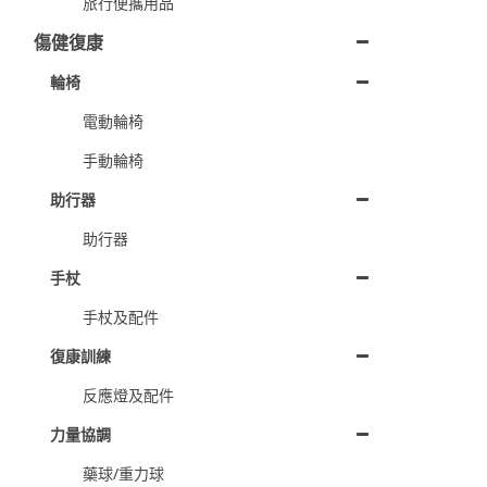
旅行便攜用品
傷健復康
輪椅
電動輪椅
手動輪椅
助行器
助行器
手杖
手杖及配件
復康訓練
反應燈及配件
力量協調
藥球/重力球