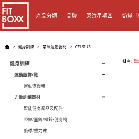
產品分類
品牌
哭泣星期四
筍貨「
>
健身訓練
>
帶氧運動器材
>
CELSIUS
排序:
默
健身訓練
運動服飾/鞋
運動恢復鞋
力量訓練器材
智能健身產品及配件
啞鈴/壺鈴/槓鈴/健身椅
藥球/重力球