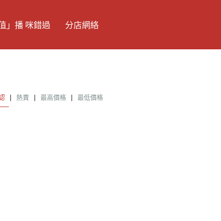
值」播 咪錯過
分店網絡
認
|
熱賣
|
最高價格
|
最低價格