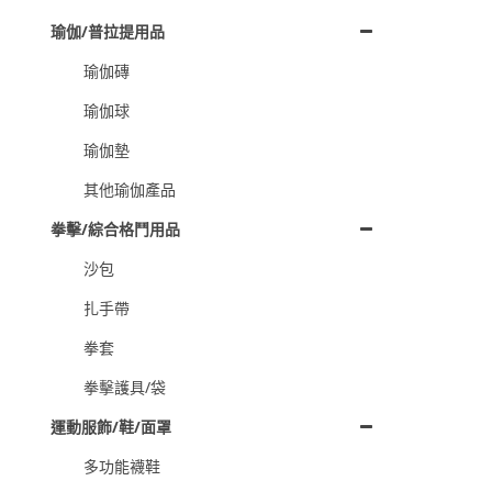
瑜伽/普拉提用品
瑜伽磚
瑜伽球
瑜伽墊
其他瑜伽產品
拳擊/綜合格鬥用品
沙包
扎手帶
拳套
拳擊護具/袋
運動服飾/鞋/面罩
多功能襪鞋