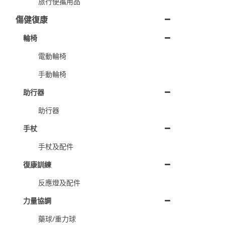
旅行便攜用品
傷健復康
輪椅
電動輪椅
手動輪椅
助行器
助行器
手杖
手杖及配件
復康訓練
反應燈及配件
力量協調
藥球/重力球