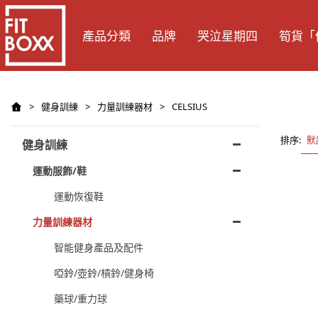
產品分類
品牌
哭泣星期四
筍貨「
>
健身訓練
>
力量訓練器材
>
CELSIUS
排序:
默
健身訓練
運動服飾/鞋
運動恢復鞋
力量訓練器材
智能健身產品及配件
啞鈴/壺鈴/槓鈴/健身椅
藥球/重力球