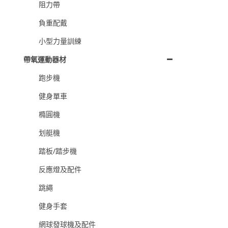
阻力帶
負重配戴
小型力量訓練
帶氧運動器材
跑步機
健身單車
橢圓機
划艇機
踏板/踏步機
反應燈及配件
跳繩
健身手套
網球發球機及配件