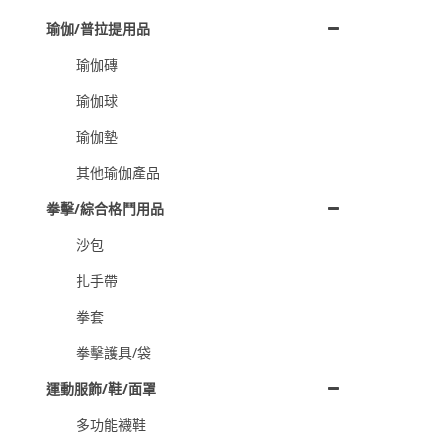
瑜伽/普拉提用品
瑜伽磚
瑜伽球
瑜伽墊
其他瑜伽產品
拳擊/綜合格鬥用品
沙包
扎手帶
拳套
拳擊護具/袋
運動服飾/鞋/面罩
多功能襪鞋