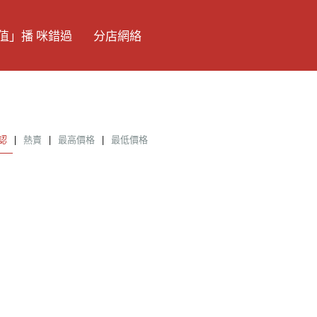
值」播 咪錯過
分店網絡
認
|
熱賣
|
最高價格
|
最低價格