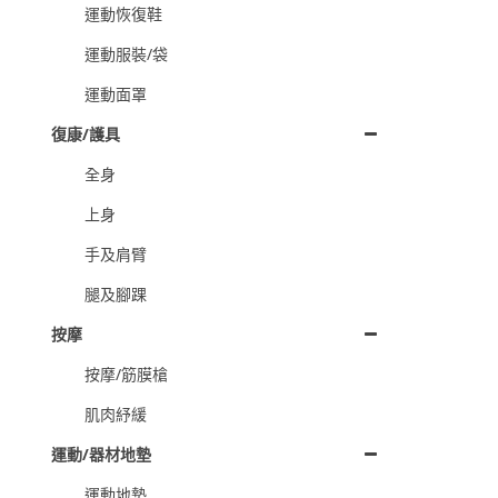
運動恢復鞋
運動服裝/袋
運動面罩
復康/護具
全身
上身
手及肩臂
腿及腳踝
按摩
按摩/筋膜槍
肌肉紓緩
運動/器材地墊
運動地墊