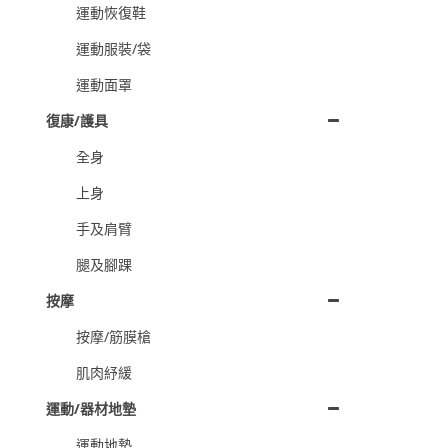
運動恢復鞋
運動服裝/袋
運動面罩
復康/護具
全身
上身
手及肩臂
腿及腳踝
按摩
按摩/筋膜槍
肌肉紓緩
運動/器材地墊
運動地墊