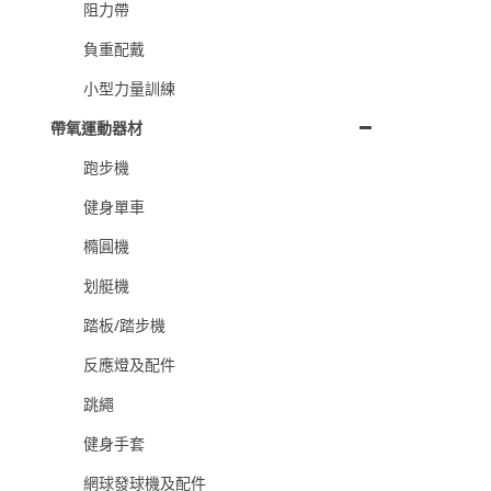
阻力帶
負重配戴
小型力量訓練
帶氧運動器材
跑步機
健身單車
橢圓機
划艇機
踏板/踏步機
反應燈及配件
跳繩
健身手套
網球發球機及配件