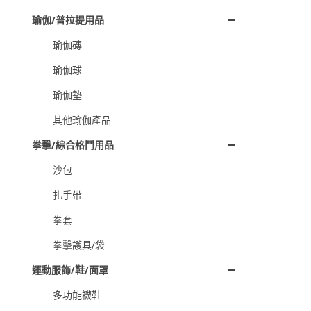
瑜伽/普拉提用品
瑜伽磚
瑜伽球
瑜伽墊
其他瑜伽產品
拳擊/綜合格鬥用品
沙包
扎手帶
拳套
拳擊護具/袋
運動服飾/鞋/面罩
多功能襪鞋