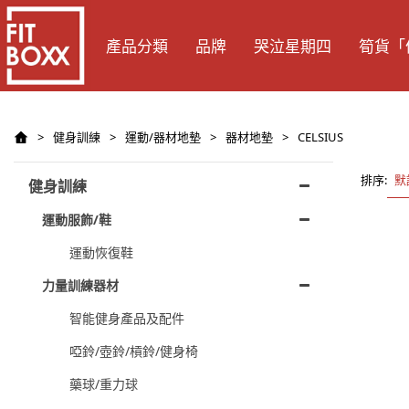
產品分類
品牌
哭泣星期四
筍貨「
>
健身訓練
>
運動/器材地墊
>
器材地墊
>
CELSIUS
排序:
默
健身訓練
運動服飾/鞋
運動恢復鞋
力量訓練器材
智能健身產品及配件
啞鈴/壺鈴/槓鈴/健身椅
藥球/重力球