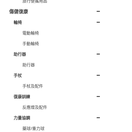
旅行便攜用品
傷健復康
輪椅
電動輪椅
手動輪椅
助行器
助行器
手杖
手杖及配件
復康訓練
反應燈及配件
力量協調
藥球/重力球