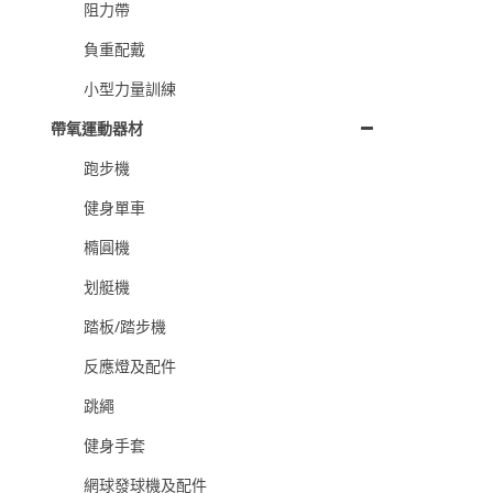
阻力帶
負重配戴
小型力量訓練
帶氧運動器材
跑步機
健身單車
橢圓機
划艇機
踏板/踏步機
反應燈及配件
跳繩
健身手套
網球發球機及配件