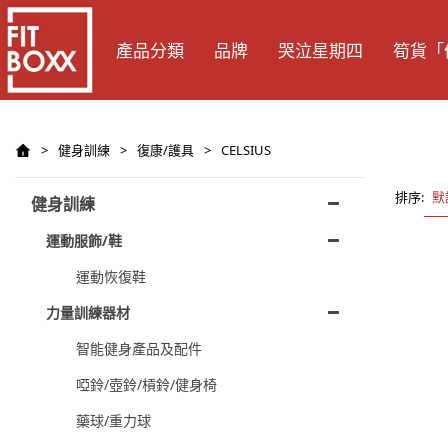
產品分類
品牌
哭泣星期四
筍貨「
>
健身訓練
>
復康/護具
>
CELSIUS
排序:
默
健身訓練
運動服飾/鞋
運動恢復鞋
力量訓練器材
智能健身產品及配件
啞鈴/壺鈴/槓鈴/健身椅
藥球/重力球