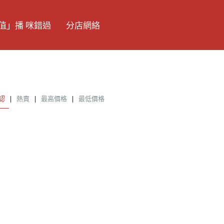
值」播 咪錯過
分店網絡
認
|
熱賣
|
最高價格
|
最低價格