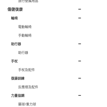
旅行便攜用品
傷健復康
輪椅
電動輪椅
手動輪椅
助行器
助行器
手杖
手杖及配件
復康訓練
反應燈及配件
力量協調
藥球/重力球