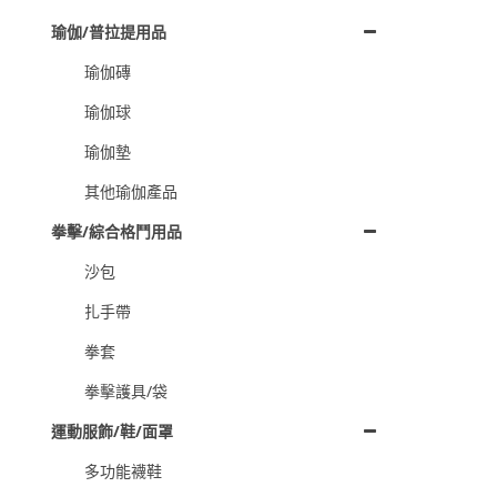
瑜伽/普拉提用品
瑜伽磚
瑜伽球
瑜伽墊
其他瑜伽產品
拳擊/綜合格鬥用品
沙包
扎手帶
拳套
拳擊護具/袋
運動服飾/鞋/面罩
多功能襪鞋