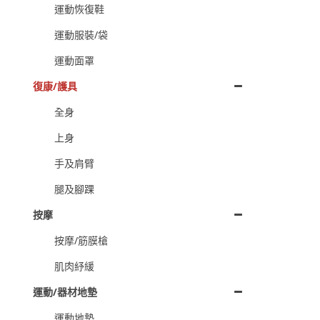
運動恢復鞋
運動服裝/袋
運動面罩
復康/護具
全身
上身
手及肩臂
腿及腳踝
按摩
按摩/筋膜槍
肌肉紓緩
運動/器材地墊
運動地墊