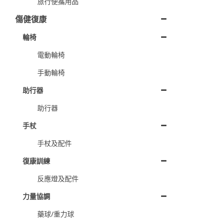
旅行便攜用品
傷健復康
輪椅
電動輪椅
手動輪椅
助行器
助行器
手杖
手杖及配件
復康訓練
反應燈及配件
力量協調
藥球/重力球