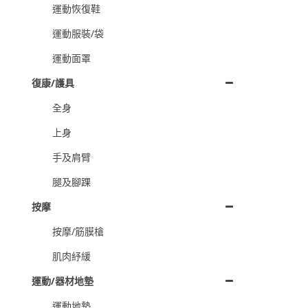
運動恢復鞋
運動服裝/袋
運動面罩
復康/護具
全身
上身
手及肩臂
腿及腳踝
按摩
按摩/筋膜槍
肌肉紓緩
運動/器材地墊
運動地墊