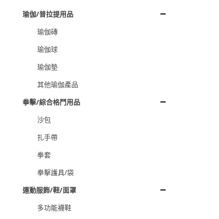
瑜伽/普拉提用品
瑜伽磚
瑜伽球
瑜伽墊
其他瑜伽產品
拳擊/綜合格鬥用品
沙包
扎手帶
拳套
拳擊護具/袋
運動服飾/鞋/面罩
多功能襪鞋