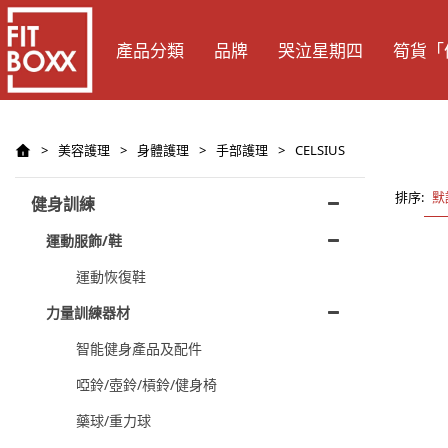
產品分類
品牌
哭泣星期四
筍貨「
>
美容護理
>
身體護理
>
手部護理
>
CELSIUS
排序:
默
健身訓練
運動服飾/鞋
運動恢復鞋
力量訓練器材
智能健身產品及配件
啞鈴/壺鈴/槓鈴/健身椅
藥球/重力球