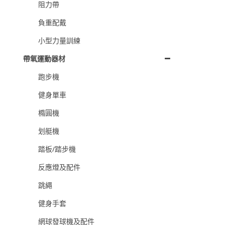
阻力帶
負重配戴
小型力量訓練
帶氧運動器材
跑步機
健身單車
橢圓機
划艇機
踏板/踏步機
反應燈及配件
跳繩
健身手套
網球發球機及配件