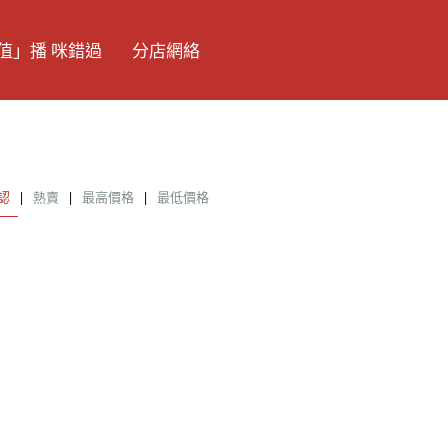
值」播 咪錯過
分店網絡
認
|
熱賣
|
最高價格
|
最低價格