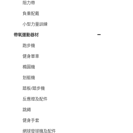
阻力帶
負重配戴
小型力量訓練
帶氧運動器材
跑步機
健身單車
橢圓機
划艇機
踏板/踏步機
反應燈及配件
跳繩
健身手套
網球發球機及配件