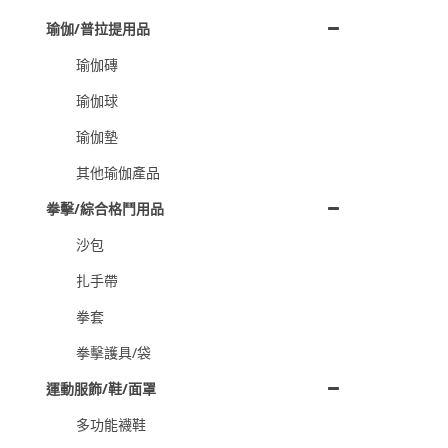
瑜伽/普拉提用品
瑜伽磚
瑜伽球
瑜伽墊
其他瑜伽產品
拳擊/綜合格鬥用品
沙包
扎手帶
拳套
拳擊護具/袋
運動服飾/鞋/面罩
多功能襪鞋