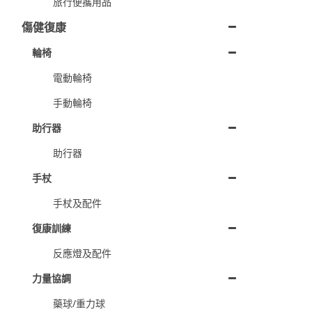
旅行便攜用品
傷健復康
輪椅
電動輪椅
手動輪椅
助行器
助行器
手杖
手杖及配件
復康訓練
反應燈及配件
力量協調
藥球/重力球