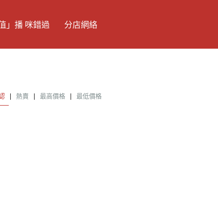
值」播 咪錯過
分店網絡
認
|
熱賣
|
最高價格
|
最低價格