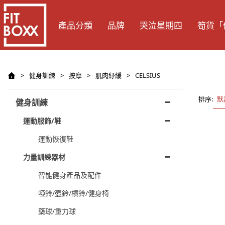
產品分類
品牌
哭泣星期四
筍貨「
>
健身訓練
>
按摩
>
肌肉紓緩
>
CELSIUS
排序:
默
健身訓練
運動服飾/鞋
運動恢復鞋
力量訓練器材
智能健身產品及配件
啞鈴/壺鈴/槓鈴/健身椅
藥球/重力球