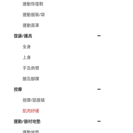
運動恢復鞋
運動服裝/袋
運動面罩
復康/護具
全身
上身
手及肩臂
腿及腳踝
按摩
按摩/筋膜槍
肌肉紓緩
運動/器材地墊
運動地墊