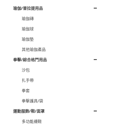
瑜伽/普拉提用品
瑜伽磚
瑜伽球
瑜伽墊
其他瑜伽產品
拳擊/綜合格鬥用品
沙包
扎手帶
拳套
拳擊護具/袋
運動服飾/鞋/面罩
多功能襪鞋