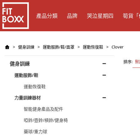
產品分類
品牌
哭泣星期四
筍貨「
>
健身訓練
>
運動服飾/鞋/面罩
>
運動恢復鞋
>
Clover
排序:
默
健身訓練
運動服飾/鞋
運動恢復鞋
力量訓練器材
智能健身產品及配件
啞鈴/壺鈴/槓鈴/健身椅
藥球/重力球