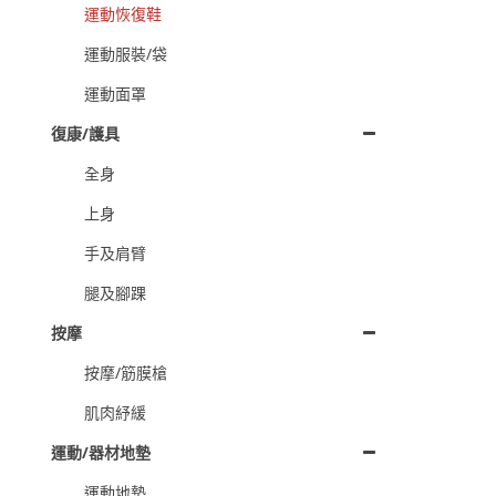
運動恢復鞋
運動服裝/袋
運動面罩
復康/護具
全身
上身
手及肩臂
腿及腳踝
按摩
按摩/筋膜槍
肌肉紓緩
運動/器材地墊
運動地墊