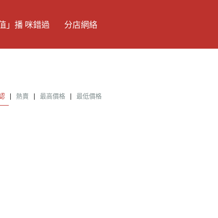
值」播 咪錯過
分店網絡
認
|
熱賣
|
最高價格
|
最低價格