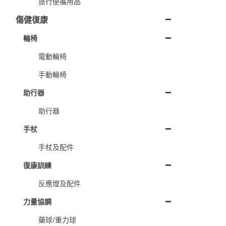
旅行便攜用品
傷健復康
輪椅
電動輪椅
手動輪椅
助行器
助行器
手杖
手杖及配件
復康訓練
反應燈及配件
力量協調
藥球/重力球