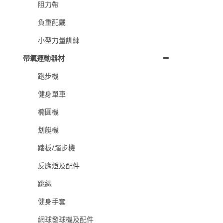
阻力帶
負重配戴
小型力量訓練
帶氧運動器材
跑步機
健身單車
橢圓機
划艇機
踏板/踏步機
反應燈及配件
跳繩
健身手套
網球發球機及配件