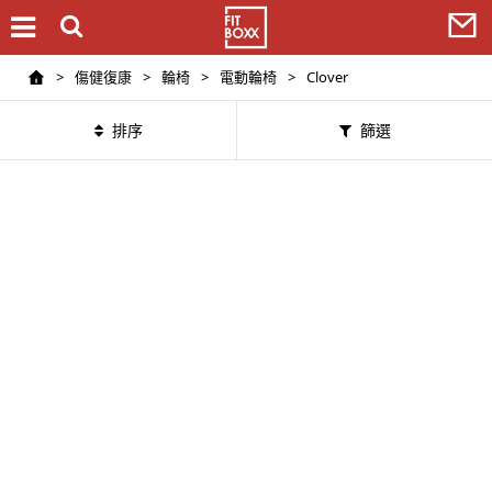
>
傷健復康
>
輪椅
>
電動輪椅
>
Clover
排序
篩選