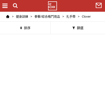
>
健身訓練
>
拳擊/綜合格鬥用品
>
扎手帶
>
Clover
排序
篩選