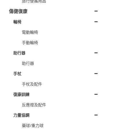
旅行便攜用品
傷健復康
輪椅
電動輪椅
手動輪椅
助行器
助行器
手杖
手杖及配件
復康訓練
反應燈及配件
力量協調
藥球/重力球