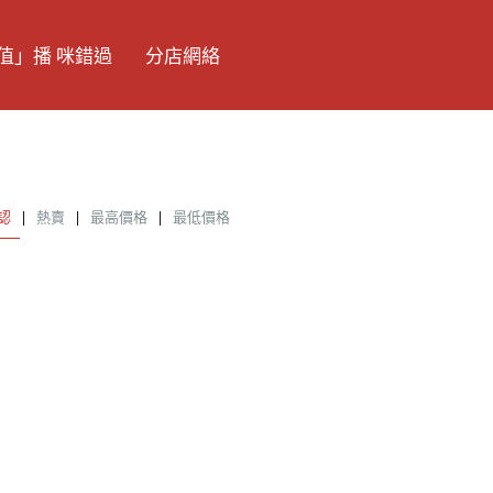
值」播 咪錯過
分店網絡
認
|
熱賣
|
最高價格
|
最低價格