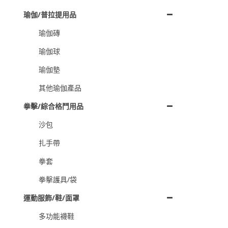
瑜伽/普拉提用品
瑜伽磚
瑜伽球
瑜伽墊
其他瑜伽產品
拳擊/綜合格鬥用品
沙包
扎手帶
拳套
拳擊護具/袋
運動服飾/鞋/面罩
多功能襪鞋