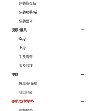
運動恢復鞋
運動服裝/袋
運動面罩
復康/護具
全身
上身
手及肩臂
腿及腳踝
按摩
按摩/筋膜槍
肌肉紓緩
運動/器材地墊
運動地墊