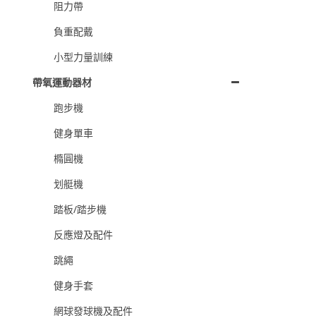
阻力帶
負重配戴
小型力量訓練
帶氧運動器材
跑步機
健身單車
橢圓機
划艇機
踏板/踏步機
反應燈及配件
跳繩
健身手套
網球發球機及配件