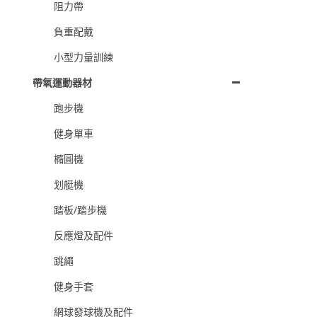
阻力帶
負重配戴
小型力量訓練
帶氧運動器材
跑步機
健身單車
橢圓機
划艇機
踏板/踏步機
反應燈及配件
跳繩
健身手套
網球發球機及配件