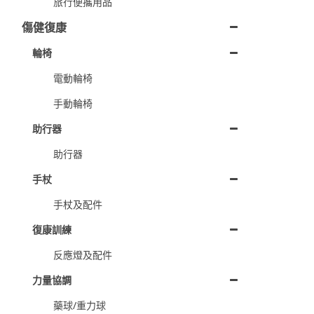
旅行便攜用品
傷健復康
輪椅
電動輪椅
手動輪椅
助行器
助行器
手杖
手杖及配件
復康訓練
反應燈及配件
力量協調
藥球/重力球