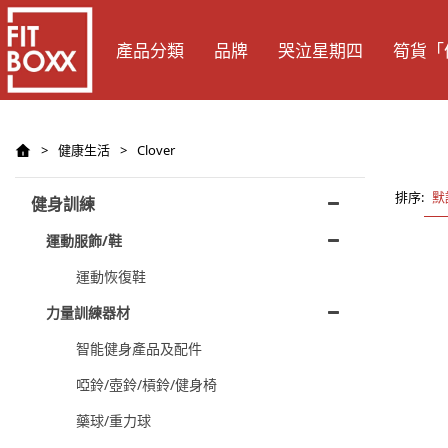
產品分類
品牌
哭泣星期四
筍貨「
>
健康生活
>
Clover
排序:
默
健身訓練
運動服飾/鞋
運動恢復鞋
力量訓練器材
智能健身產品及配件
啞鈴/壺鈴/槓鈴/健身椅
藥球/重力球