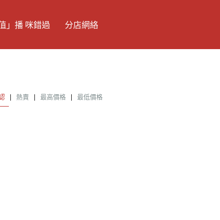
值」播 咪錯過
分店網絡
認
|
熱賣
|
最高價格
|
最低價格