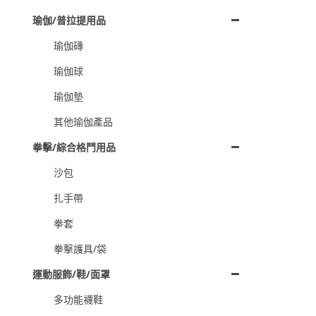
瑜伽/普拉提用品
瑜伽磚
瑜伽球
瑜伽墊
其他瑜伽產品
拳擊/綜合格鬥用品
沙包
扎手帶
拳套
拳擊護具/袋
運動服飾/鞋/面罩
多功能襪鞋