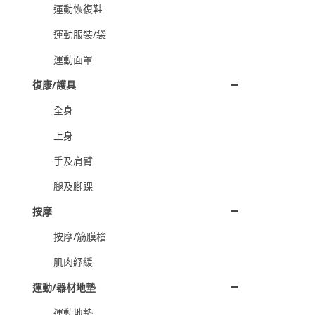
運動恢復鞋
運動服裝/袋
運動面罩
復康/護具
全身
上身
手及肩臂
腿及腳踝
按摩
按摩/筋膜槍
肌肉紓緩
運動/器材地墊
運動地墊