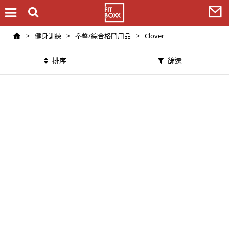
>
健身訓練
>
拳擊/綜合格鬥用品
>
Clover
排序
篩選