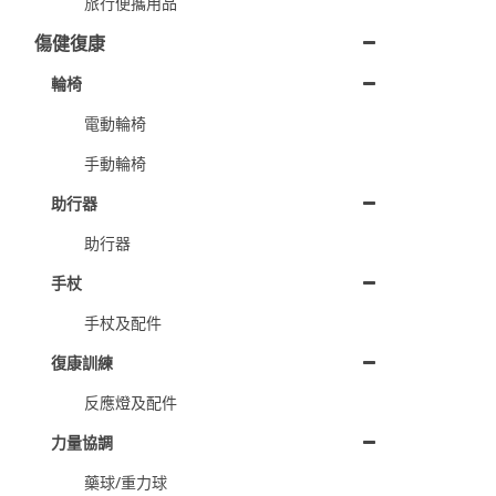
旅行便攜用品
傷健復康
輪椅
電動輪椅
手動輪椅
助行器
助行器
手杖
手杖及配件
復康訓練
反應燈及配件
力量協調
藥球/重力球