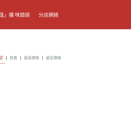
值」播 咪錯過
分店網絡
認
|
熱賣
|
最高價格
|
最低價格