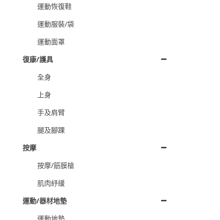
運動恢復鞋
運動服裝/袋
運動面罩
復康/護具
全身
上身
手及肩臂
腿及腳踝
按摩
按摩/筋膜槍
肌肉紓緩
運動/器材地墊
運動地墊