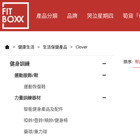
產品分類
品牌
哭泣星期四
筍貨「
>
健康生活
>
生活保健產品
>
Clover
排序:
默
健身訓練
運動服飾/鞋
運動恢復鞋
力量訓練器材
智能健身產品及配件
啞鈴/壺鈴/槓鈴/健身椅
藥球/重力球