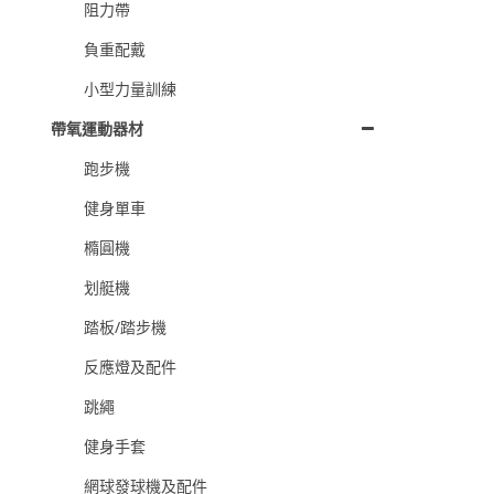
阻力帶
負重配戴
小型力量訓練
帶氧運動器材
跑步機
健身單車
橢圓機
划艇機
踏板/踏步機
反應燈及配件
跳繩
健身手套
網球發球機及配件