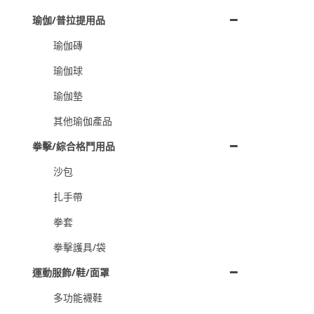
瑜伽/普拉提用品
瑜伽磚
瑜伽球
瑜伽墊
其他瑜伽產品
拳擊/綜合格鬥用品
沙包
扎手帶
拳套
拳擊護具/袋
運動服飾/鞋/面罩
多功能襪鞋