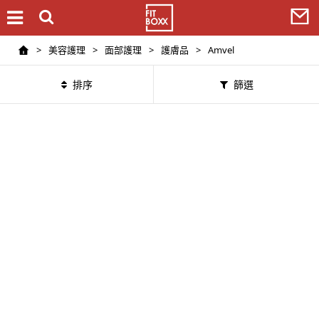
>
美容護理
>
面部護理
>
護膚品
>
Amvel
排序
篩選