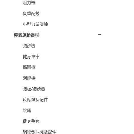
阻力帶
負重配戴
小型力量訓練
帶氧運動器材
跑步機
健身單車
橢圓機
划艇機
踏板/踏步機
反應燈及配件
跳繩
健身手套
網球發球機及配件