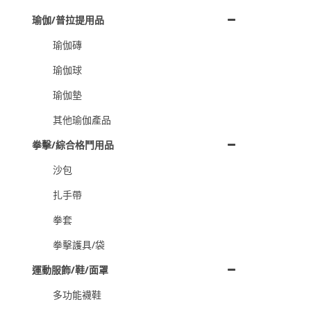
瑜伽/普拉提用品
瑜伽磚
瑜伽球
瑜伽墊
其他瑜伽產品
拳擊/綜合格鬥用品
沙包
扎手帶
拳套
拳擊護具/袋
運動服飾/鞋/面罩
多功能襪鞋