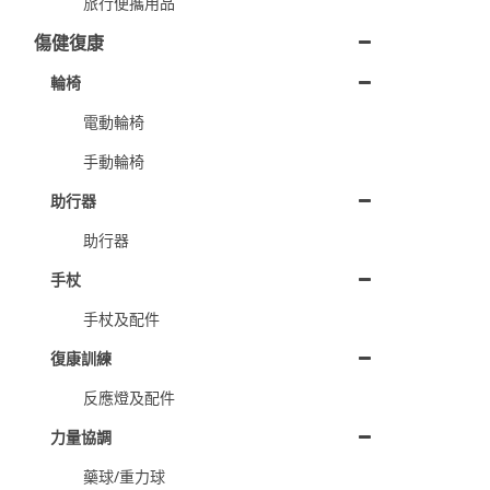
旅行便攜用品
傷健復康
輪椅
電動輪椅
手動輪椅
助行器
助行器
手杖
手杖及配件
復康訓練
反應燈及配件
力量協調
藥球/重力球