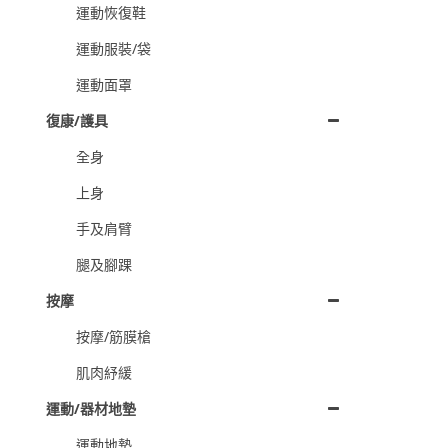
運動恢復鞋
運動服裝/袋
運動面罩
復康/護具
全身
上身
手及肩臂
腿及腳踝
按摩
按摩/筋膜槍
肌肉紓緩
運動/器材地墊
運動地墊