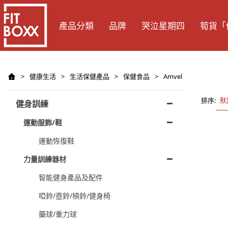
產品分類
品牌
哭泣星期四
筍貨「
>
健康生活
>
生活保健產品
>
保健食品
>
Amvel
排序:
默
健身訓練
運動服飾/鞋
運動恢復鞋
力量訓練器材
智能健身產品及配件
啞鈴/壺鈴/槓鈴/健身椅
藥球/重力球