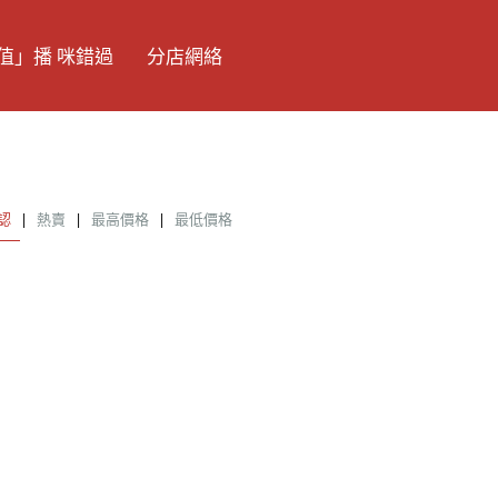
值」播 咪錯過
分店網絡
認
|
熱賣
|
最高價格
|
最低價格