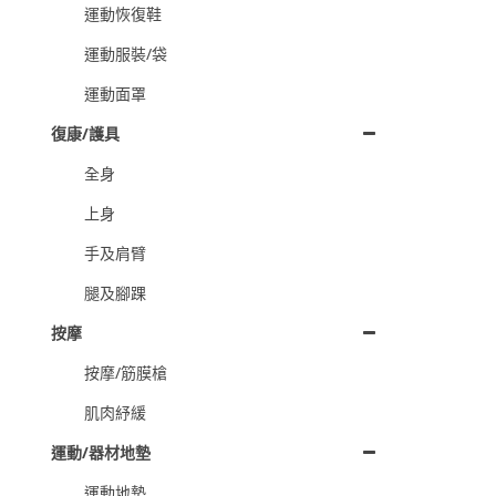
運動恢復鞋
運動服裝/袋
運動面罩
復康/護具
全身
上身
手及肩臂
腿及腳踝
按摩
按摩/筋膜槍
肌肉紓緩
運動/器材地墊
運動地墊