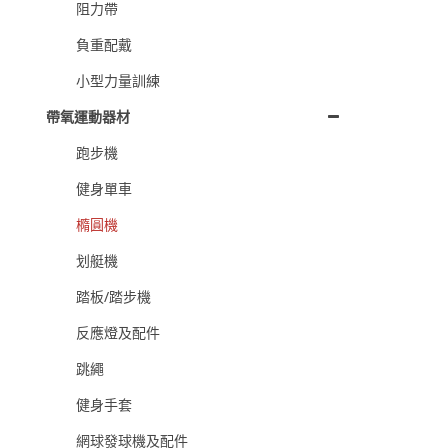
阻力帶
負重配戴
小型力量訓練
帶氧運動器材
跑步機
健身單車
橢圓機
划艇機
踏板/踏步機
反應燈及配件
跳繩
健身手套
網球發球機及配件