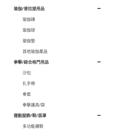
瑜伽/普拉提用品
瑜伽磚
瑜伽球
瑜伽墊
其他瑜伽產品
拳擊/綜合格鬥用品
沙包
扎手帶
拳套
拳擊護具/袋
運動服飾/鞋/面罩
多功能襪鞋