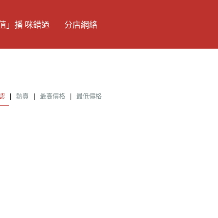
值」播 咪錯過
分店網絡
認
|
熱賣
|
最高價格
|
最低價格