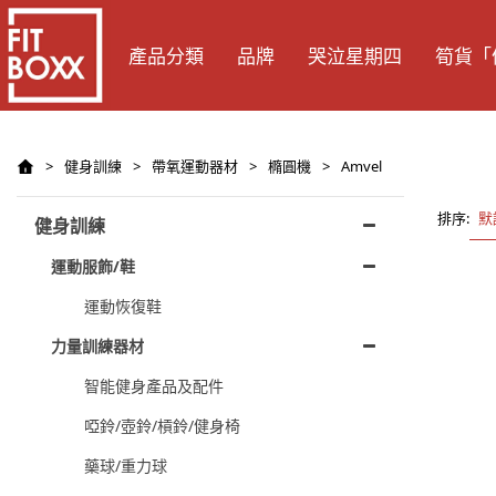
產品分類
品牌
哭泣星期四
筍貨「
>
健身訓練
>
帶氧運動器材
>
橢圓機
>
Amvel
排序:
默
健身訓練
運動服飾/鞋
運動恢復鞋
力量訓練器材
智能健身產品及配件
啞鈴/壺鈴/槓鈴/健身椅
藥球/重力球