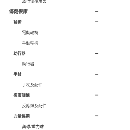
旅行便攜用品
傷健復康
輪椅
電動輪椅
手動輪椅
助行器
助行器
手杖
手杖及配件
復康訓練
反應燈及配件
力量協調
藥球/重力球