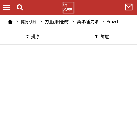
>
健身訓練
>
力量訓練器材
>
藥球/重力球
>
Amvel
排序
篩選