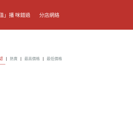
值」播 咪錯過
分店網絡
認
|
熱賣
|
最高價格
|
最低價格