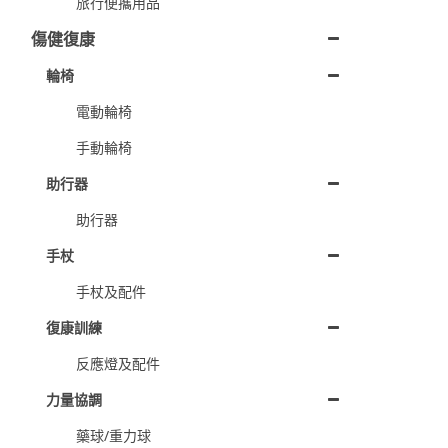
旅行便攜用品
傷健復康
輪椅
電動輪椅
手動輪椅
助行器
助行器
手杖
手杖及配件
復康訓練
反應燈及配件
力量協調
藥球/重力球