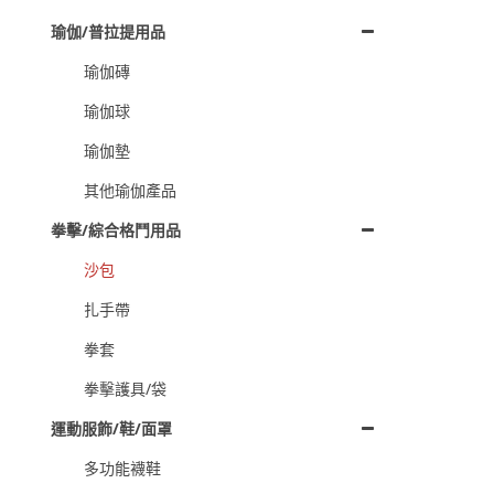
瑜伽/普拉提用品
瑜伽磚
瑜伽球
瑜伽墊
其他瑜伽產品
拳擊/綜合格鬥用品
沙包
扎手帶
拳套
拳擊護具/袋
運動服飾/鞋/面罩
多功能襪鞋