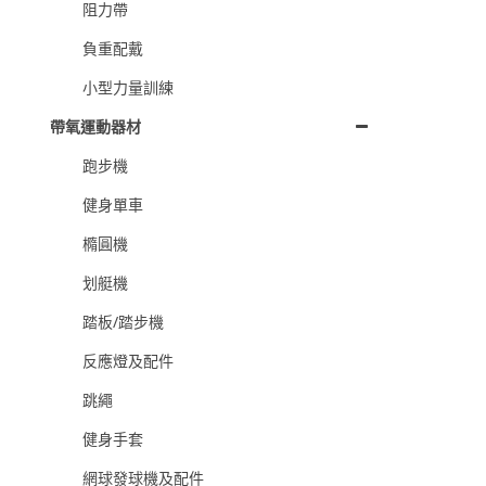
阻力帶
負重配戴
小型力量訓練
帶氧運動器材
跑步機
健身單車
橢圓機
划艇機
踏板/踏步機
反應燈及配件
跳繩
健身手套
網球發球機及配件