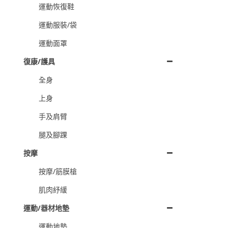
運動恢復鞋
運動服裝/袋
運動面罩
復康/護具
全身
上身
手及肩臂
腿及腳踝
按摩
按摩/筋膜槍
肌肉紓緩
運動/器材地墊
運動地墊