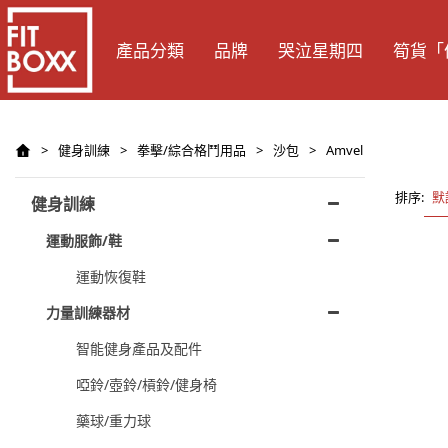
產品分類
品牌
哭泣星期四
筍貨「
>
健身訓練
>
拳擊/綜合格鬥用品
>
沙包
>
Amvel
排序:
默
健身訓練
運動服飾/鞋
運動恢復鞋
力量訓練器材
智能健身產品及配件
啞鈴/壺鈴/槓鈴/健身椅
藥球/重力球