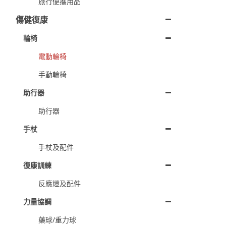
旅行便攜用品
傷健復康
輪椅
電動輪椅
手動輪椅
助行器
助行器
手杖
手杖及配件
復康訓練
反應燈及配件
力量協調
藥球/重力球