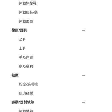
運動恢復鞋
運動服裝/袋
運動面罩
復康/護具
全身
上身
手及肩臂
腿及腳踝
按摩
按摩/筋膜槍
肌肉紓緩
運動/器材地墊
運動地墊