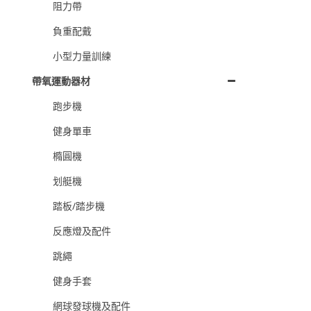
阻力帶
負重配戴
小型力量訓練
帶氧運動器材
跑步機
健身單車
橢圓機
划艇機
踏板/踏步機
反應燈及配件
跳繩
健身手套
網球發球機及配件