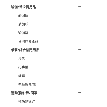
瑜伽/普拉提用品
瑜伽磚
瑜伽球
瑜伽墊
其他瑜伽產品
拳擊/綜合格鬥用品
沙包
扎手帶
拳套
拳擊護具/袋
運動服飾/鞋/面罩
多功能襪鞋