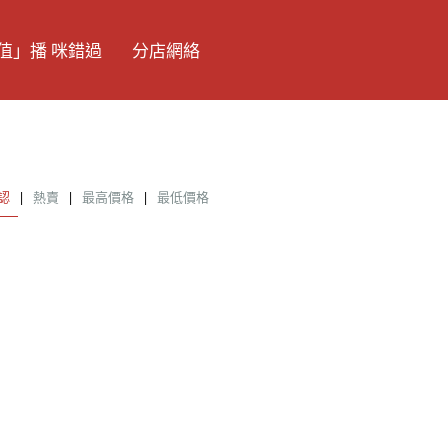
值」播 咪錯過
分店網絡
認
|
熱賣
|
最高價格
|
最低價格