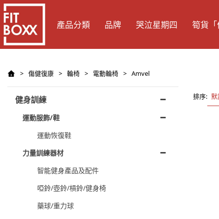
產品分類
品牌
哭泣星期四
筍貨「
>
傷健復康
>
輪椅
>
電動輪椅
>
Amvel
排序:
默
健身訓練
運動服飾/鞋
運動恢復鞋
力量訓練器材
智能健身產品及配件
啞鈴/壺鈴/槓鈴/健身椅
藥球/重力球