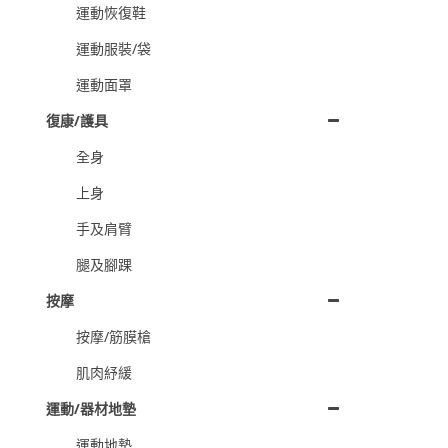
運動恢復鞋
運動服裝/袋
運動面罩
復康/護具
全身
上身
手及肩臂
腿及腳踝
按摩
按摩/筋膜槍
肌肉紓緩
運動/器材地墊
運動地墊