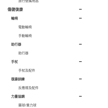
旅行便攜用品
傷健復康
輪椅
電動輪椅
手動輪椅
助行器
助行器
手杖
手杖及配件
復康訓練
反應燈及配件
力量協調
藥球/重力球