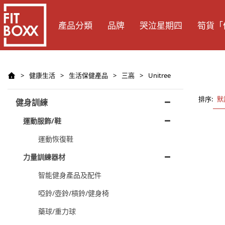
產品分類
品牌
哭泣星期四
筍貨「
>
健康生活
>
生活保健產品
>
三高
>
Unitree
排序:
默
健身訓練
運動服飾/鞋
運動恢復鞋
力量訓練器材
智能健身產品及配件
啞鈴/壺鈴/槓鈴/健身椅
藥球/重力球