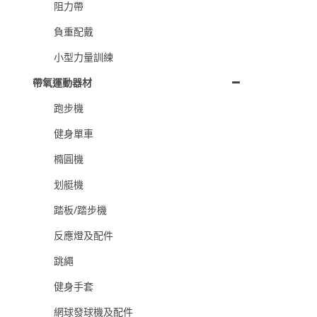
阻力帶
負重配戴
小型力量訓練
帶氧運動器材
跑步機
健身單車
橢圓機
划艇機
踏板/踏步機
反應燈及配件
跳繩
健身手套
網球發球機及配件