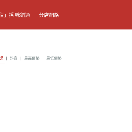
值」播 咪錯過
分店網絡
認
|
熱賣
|
最高價格
|
最低價格