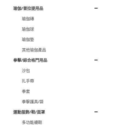
瑜伽/普拉提用品
瑜伽磚
瑜伽球
瑜伽墊
其他瑜伽產品
拳擊/綜合格鬥用品
沙包
扎手帶
拳套
拳擊護具/袋
運動服飾/鞋/面罩
多功能襪鞋