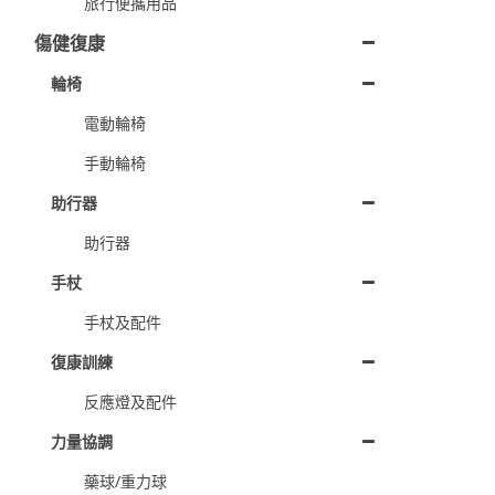
旅行便攜用品
傷健復康
輪椅
電動輪椅
手動輪椅
助行器
助行器
手杖
手杖及配件
復康訓練
反應燈及配件
力量協調
藥球/重力球