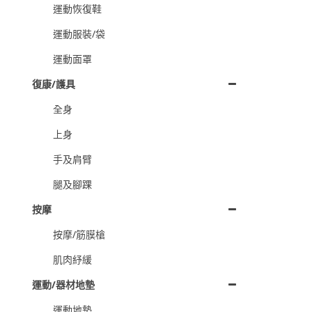
運動恢復鞋
運動服裝/袋
運動面罩
復康/護具
全身
上身
手及肩臂
腿及腳踝
按摩
按摩/筋膜槍
肌肉紓緩
運動/器材地墊
運動地墊