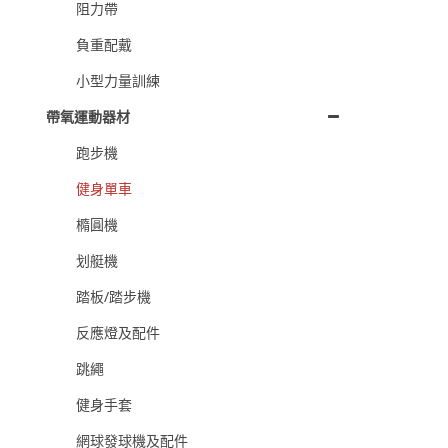
阻力帶
負重配戴
小型力量訓練
帶氧運動器材
跑步機
健身單車
橢圓機
划艇機
踏板/踏步機
反應燈及配件
跳繩
健身手套
網球發球機及配件