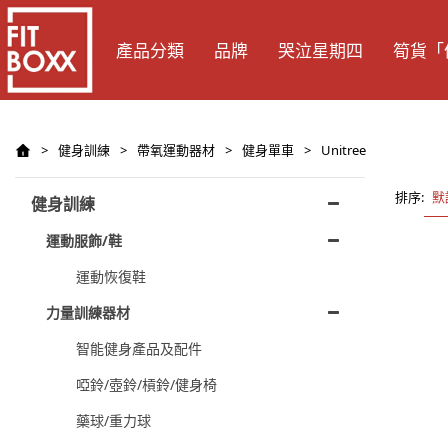
產品分類
品牌
哭泣星期四
筍貨「
>
健身訓練
>
帶氧運動器材
>
健身單車
>
Unitree
排序:
默
健身訓練
運動服飾/鞋
運動恢復鞋
力量訓練器材
智能健身產品及配件
啞鈴/壺鈴/槓鈴/健身椅
藥球/重力球