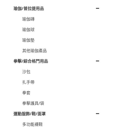
瑜伽/普拉提用品
瑜伽磚
瑜伽球
瑜伽墊
其他瑜伽產品
拳擊/綜合格鬥用品
沙包
扎手帶
拳套
拳擊護具/袋
運動服飾/鞋/面罩
多功能襪鞋