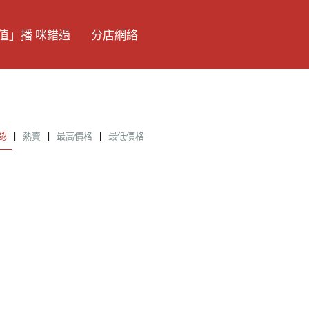
值」播 咪錯過
分店網絡
認
|
熱賣
|
最高價格
|
最低價格