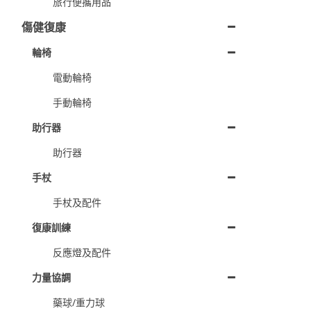
旅行便攜用品
傷健復康
輪椅
電動輪椅
手動輪椅
助行器
助行器
手杖
手杖及配件
復康訓練
反應燈及配件
力量協調
藥球/重力球