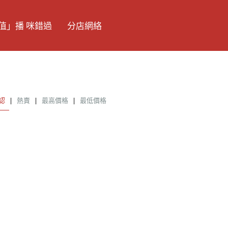
值」播 咪錯過
分店網絡
認
|
熱賣
|
最高價格
|
最低價格