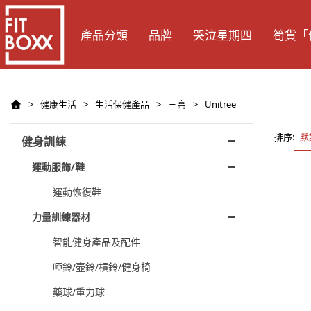
產品分類
品牌
哭泣星期四
筍貨「
>
健康生活
>
生活保健產品
>
三高
>
Unitree
排序:
默
健身訓練
運動服飾/鞋
運動恢復鞋
力量訓練器材
智能健身產品及配件
啞鈴/壺鈴/槓鈴/健身椅
藥球/重力球