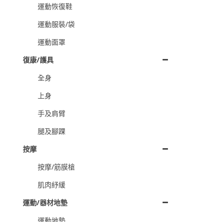
運動恢復鞋
運動服裝/袋
運動面罩
復康/護具
全身
上身
手及肩臂
腿及腳踝
按摩
按摩/筋膜槍
肌肉紓緩
運動/器材地墊
運動地墊