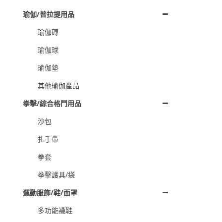
瑜伽/普拉提用品
瑜伽磚
瑜伽球
瑜伽墊
其他瑜伽產品
拳擊/綜合格鬥用品
沙包
扎手帶
拳套
拳擊護具/袋
運動服飾/鞋/面罩
多功能襪鞋