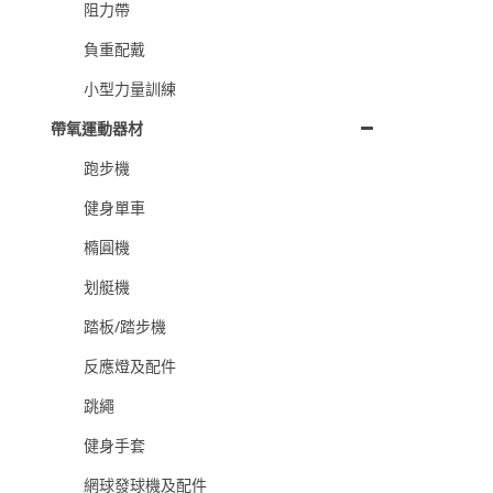
阻力帶
負重配戴
小型力量訓練
帶氧運動器材
跑步機
健身單車
橢圓機
划艇機
踏板/踏步機
反應燈及配件
跳繩
健身手套
網球發球機及配件