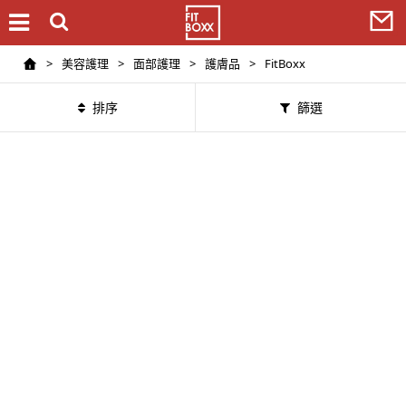
>
美容護理
>
面部護理
>
護膚品
>
FitBoxx
排序
篩選