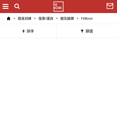
>
健身訓練
>
復康/護具
>
腿及腳踝
>
FitBoxx
排序
篩選