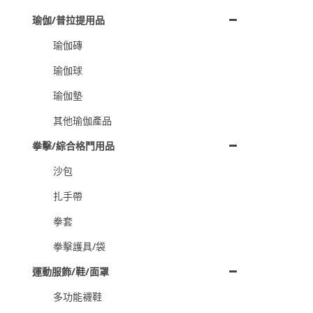
瑜伽/普拉提用品
瑜伽磚
瑜伽球
瑜伽墊
其他瑜伽產品
拳擊/綜合格鬥用品
沙包
扎手帶
拳套
拳擊護具/袋
運動服飾/鞋/面罩
多功能襪鞋