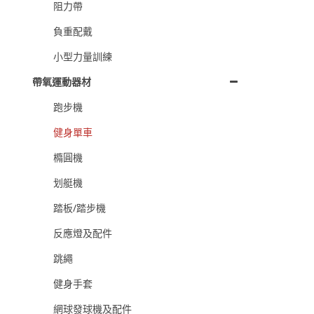
阻力帶
負重配戴
小型力量訓練
帶氧運動器材
跑步機
健身單車
橢圓機
划艇機
踏板/踏步機
反應燈及配件
跳繩
健身手套
網球發球機及配件