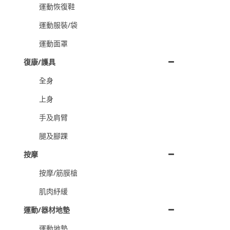
運動恢復鞋
運動服裝/袋
運動面罩
復康/護具
全身
上身
手及肩臂
腿及腳踝
按摩
按摩/筋膜槍
肌肉紓緩
運動/器材地墊
運動地墊