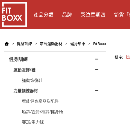
產品分類
品牌
哭泣星期四
筍貨「
>
健身訓練
>
帶氧運動器材
>
健身單車
>
FitBoxx
排序:
默
健身訓練
運動服飾/鞋
運動恢復鞋
力量訓練器材
智能健身產品及配件
啞鈴/壺鈴/槓鈴/健身椅
藥球/重力球