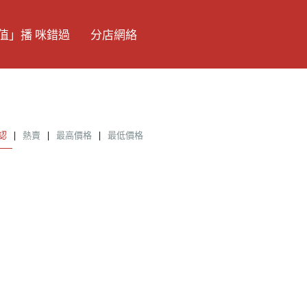
值」播 咪錯過
分店網絡
認
|
熱賣
|
最高價格
|
最低價格