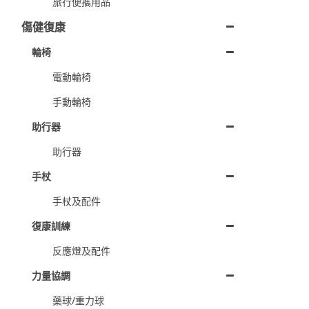
旅行便攜用品
傷健復康
輪椅
電動輪椅
手動輪椅
助行器
助行器
手杖
手杖及配件
復康訓練
反應燈及配件
力量協調
藥球/重力球