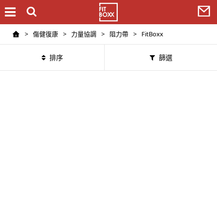
>
傷健復康
>
力量協調
>
阻力帶
>
FitBoxx
排序
篩選