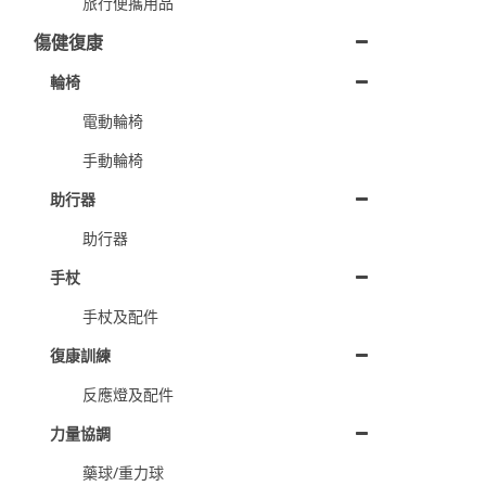
旅行便攜用品
傷健復康
輪椅
電動輪椅
手動輪椅
助行器
助行器
手杖
手杖及配件
復康訓練
反應燈及配件
力量協調
藥球/重力球