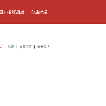
值」播 咪錯過
分店網絡
認
|
熱賣
|
最高價格
|
最低價格