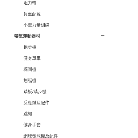
阻力帶
負重配戴
小型力量訓練
帶氧運動器材
跑步機
健身單車
橢圓機
划艇機
踏板/踏步機
反應燈及配件
跳繩
健身手套
網球發球機及配件