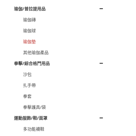
瑜伽/普拉提用品
瑜伽磚
瑜伽球
瑜伽墊
其他瑜伽產品
拳擊/綜合格鬥用品
沙包
扎手帶
拳套
拳擊護具/袋
運動服飾/鞋/面罩
多功能襪鞋