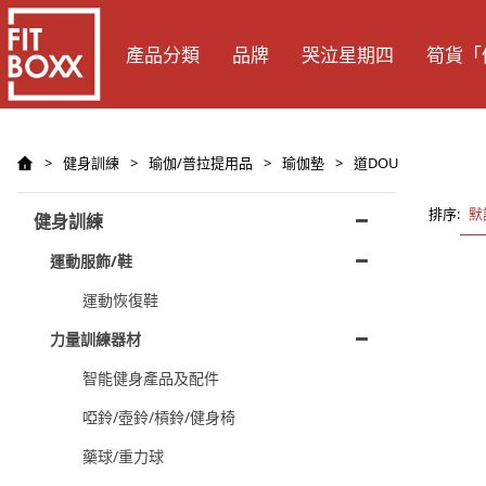
產品分類
品牌
哭泣星期四
筍貨「
>
健身訓練
>
瑜伽/普拉提用品
>
瑜伽墊
>
道DOU
排序:
默
健身訓練
運動服飾/鞋
運動恢復鞋
力量訓練器材
智能健身產品及配件
啞鈴/壺鈴/槓鈴/健身椅
藥球/重力球