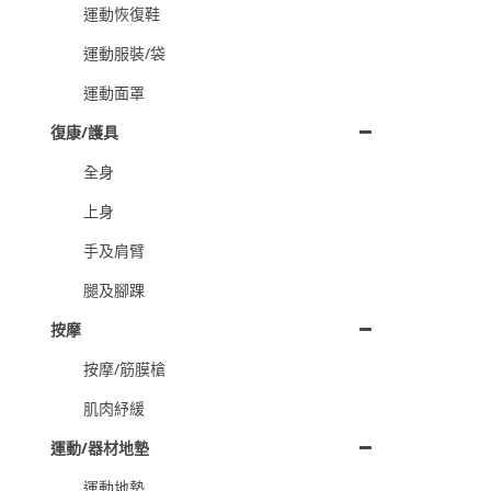
運動恢復鞋
運動服裝/袋
運動面罩
復康/護具
全身
上身
手及肩臂
腿及腳踝
按摩
按摩/筋膜槍
肌肉紓緩
運動/器材地墊
運動地墊