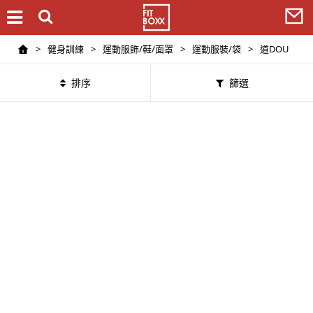
>
健身訓練
>
運動服飾/鞋/面罩
>
運動服裝/袋
>
道DOU
排序
篩選