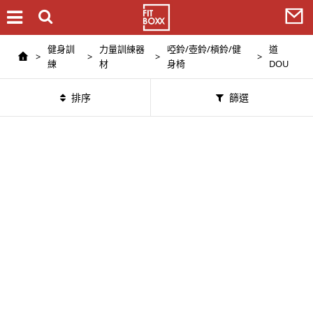
健身訓
力量訓練器
啞鈴/壺鈴/槓鈴/健
道
>
>
>
>
練
材
身椅
DOU
排序
篩選