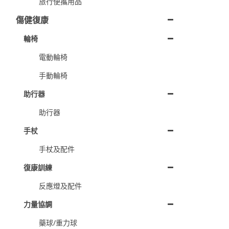
旅行便攜用品
傷健復康
輪椅
電動輪椅
手動輪椅
助行器
助行器
手杖
手杖及配件
復康訓練
反應燈及配件
力量協調
藥球/重力球