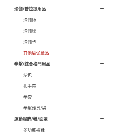
瑜伽/普拉提用品
瑜伽磚
瑜伽球
瑜伽墊
其他瑜伽產品
拳擊/綜合格鬥用品
沙包
扎手帶
拳套
拳擊護具/袋
運動服飾/鞋/面罩
多功能襪鞋