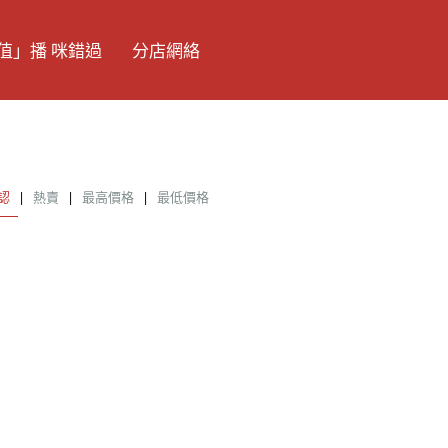
值」播 咪錯過
分店網絡
認
|
熱賣
|
最高價格
|
最低價格