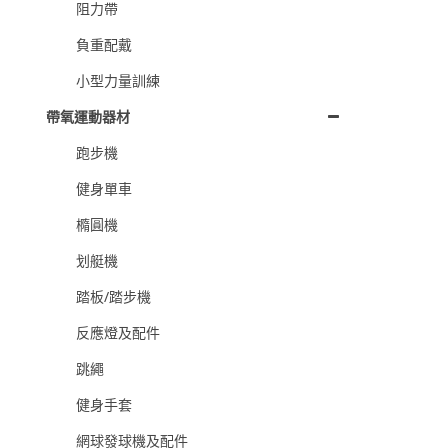
阻力帶
負重配戴
小型力量訓練
帶氧運動器材
跑步機
健身單車
橢圓機
划艇機
踏板/踏步機
反應燈及配件
跳繩
健身手套
網球發球機及配件