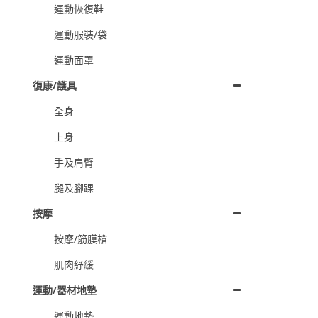
運動恢復鞋
運動服裝/袋
運動面罩
復康/護具
全身
上身
手及肩臂
腿及腳踝
按摩
按摩/筋膜槍
肌肉紓緩
運動/器材地墊
運動地墊