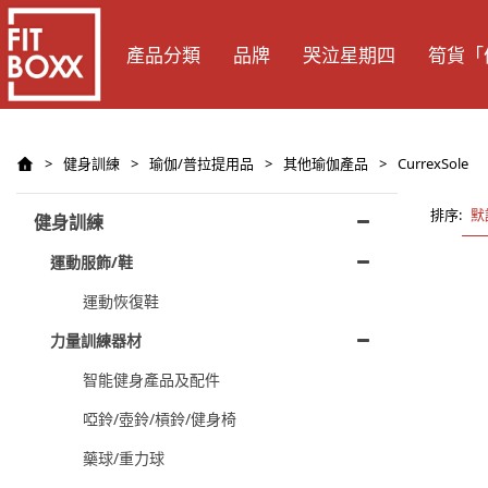
產品分類
品牌
哭泣星期四
筍貨「
>
健身訓練
>
瑜伽/普拉提用品
>
其他瑜伽產品
>
CurrexSole
排序:
默
健身訓練
運動服飾/鞋
運動恢復鞋
力量訓練器材
智能健身產品及配件
啞鈴/壺鈴/槓鈴/健身椅
藥球/重力球