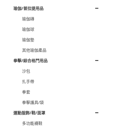
瑜伽/普拉提用品
瑜伽磚
瑜伽球
瑜伽墊
其他瑜伽產品
拳擊/綜合格鬥用品
沙包
扎手帶
拳套
拳擊護具/袋
運動服飾/鞋/面罩
多功能襪鞋