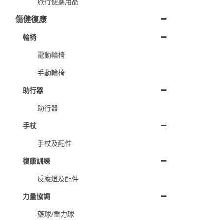
旅行便攜用品
傷健復康
輪椅
電動輪椅
手動輪椅
助行器
助行器
手杖
手杖及配件
復康訓練
反應燈及配件
力量協調
藥球/重力球