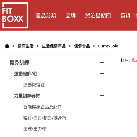
產品分類
品牌
哭泣星期四
筍貨「
>
健康生活
>
生活保健產品
>
保健食品
>
CurrexSole
排序:
默
健身訓練
運動服飾/鞋
運動恢復鞋
力量訓練器材
智能健身產品及配件
啞鈴/壺鈴/槓鈴/健身椅
藥球/重力球