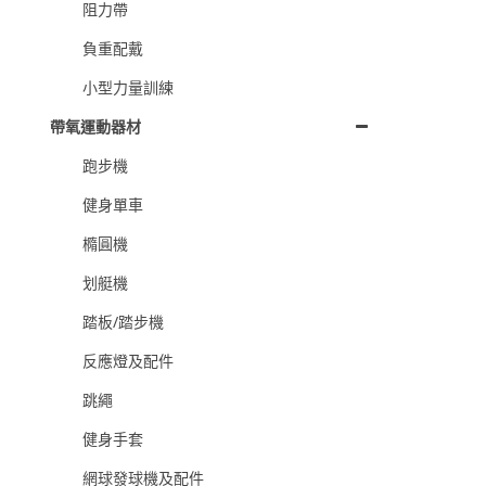
阻力帶
負重配戴
小型力量訓練
帶氧運動器材
跑步機
健身單車
橢圓機
划艇機
踏板/踏步機
反應燈及配件
跳繩
健身手套
網球發球機及配件