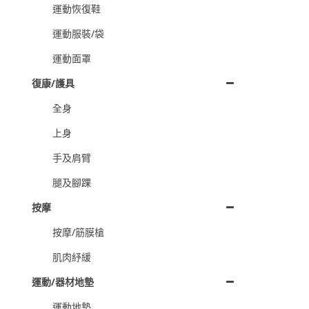
運動恢復鞋
運動服裝/袋
運動面罩
復康/護具
全身
上身
手及肩臂
腿及腳踝
按摩
按摩/筋膜槍
肌肉紓緩
運動/器材地墊
運動地墊