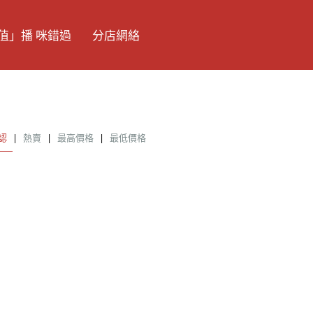
值」播 咪錯過
分店網絡
認
|
熱賣
|
最高價格
|
最低價格